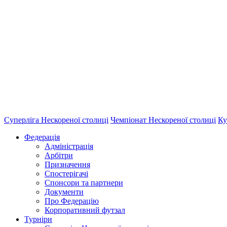
Суперліга Нескореної столиці
Чемпіонат Нескореної столиці
Ку
Федерація
Адміністрація
Арбітри
Призначення
Спостерігачі
Спонсори та партнери
Документи
Про Федерацію
Корпоративний футзал
Турніри