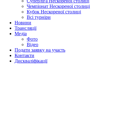
Суперліга Нескореної столиці
Чемпіонат Нескореної столиці
Кубок Нескореної столиці
Всі турніри
Новини
Трансляції
Медіа
Фото
Відео
Подати заявку на участь
Контакти
Дискваліфікації