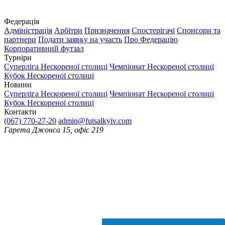
Федерація
Адміністрація
Арбітри
Призначення
Спостерігачі
Спонсори та
партнери
Подати заявку на участь
Про Федерацію
Корпоративний футзал
Турніри
Суперліга Нескореної столиці
Чемпіонат Нескореної столиці
Кубок Нескореної столиці
Новини
Суперліга Нескореної столиці
Чемпіонат Нескореної столиці
Кубок Нескореної столиці
Контакти
(067) 770-27-20
admin@futsalkyiv.com
Гарета Джонса 15, офіс 219