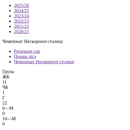
2025/26
2024/25
2023/24
2022/23
2021/22
2020/21
Чемпіонат Нескореної столиці
Preseason cup
Перша ліга
Чемпіонат Нескореної столиці
Група
ЖК
11
ЧК
1
Г
22
6—М
0
10—М
0