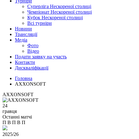
Турніри
Суперліга Нескореної столиці
Чемпіонат Нескореної столиці
Кубок Нескореної столиці
Всі турніри
Новини
Трансляції
Медіа
Фото
Відео
Подати заявку на участь
Контакти
Дискваліфікації
Головна
AXXONSOFT
AXXONSOFT
24
гравця
Останні матчі
П
В
П
В
П
2025/26