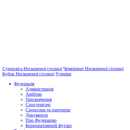
Суперліга Нескореної столиці
Чемпіонат Нескореної столиці
Кубок Нескореної столиці
Турніри
Федерація
Адміністрація
Арбітри
Призначення
Спостерігачі
Спонсори та партнери
Документи
Про Федерацію
Корпоративний футзал