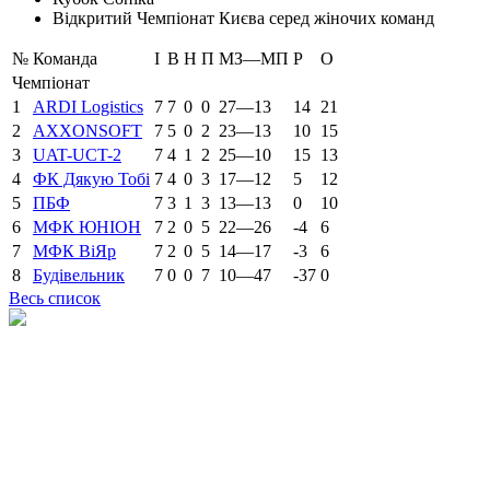
Відкритий Чемпіонат Києва серед жіночих команд
№
Команда
І
В
Н
П
МЗ—МП
Р
О
Чемпіонат
1
ARDI Logistics
7
7
0
0
27—13
14
21
2
AXXONSOFT
7
5
0
2
23—13
10
15
3
UAT-UCT-2
7
4
1
2
25—10
15
13
4
ФК Дякую Тобі
7
4
0
3
17—12
5
12
5
ПБФ
7
3
1
3
13—13
0
10
6
МФК ЮНІОН
7
2
0
5
22—26
-4
6
7
МФК ВіЯр
7
2
0
5
14—17
-3
6
8
Будівельник
7
0
0
7
10—47
-37
0
Весь список