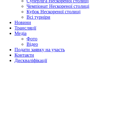
Суперліга Нескореної столиці
Чемпіонат Нескореної столиці
Кубок Нескореної столиці
Всі турніри
Новини
Трансляції
Медіа
Фото
Відео
Подати заявку на участь
Контакти
Дискваліфікації