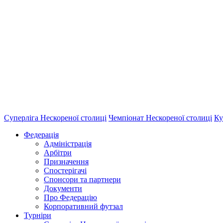
Суперліга Нескореної столиці
Чемпіонат Нескореної столиці
Ку
Федерація
Адміністрація
Арбітри
Призначення
Спостерігачі
Спонсори та партнери
Документи
Про Федерацію
Корпоративний футзал
Турніри