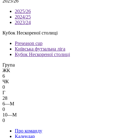
2025/26
2025/26
2024/25
2023/24
Кубок Нескореної столиці
Preseason cup
Київська футзальна ліга
Кубок Нескореної столиці
Група
ЖК
6
ЧК
0
Г
28
6—М
0
10—М
0
Про команду
Календар