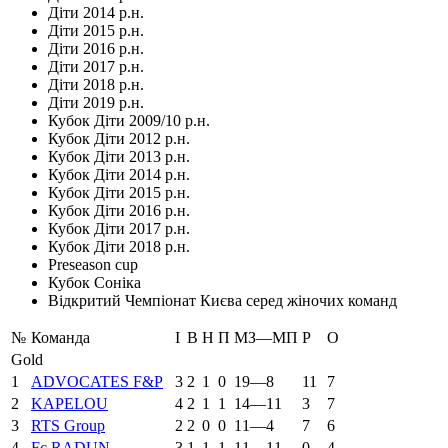
Діти 2014 р.н.
Діти 2015 р.н.
Діти 2016 р.н.
Діти 2017 р.н.
Діти 2018 р.н.
Діти 2019 р.н.
Кубок Діти 2009/10 р.н.
Кубок Діти 2012 р.н.
Кубок Діти 2013 р.н.
Кубок Діти 2014 р.н.
Кубок Діти 2015 р.н.
Кубок Діти 2016 р.н.
Кубок Діти 2017 р.н.
Кубок Діти 2018 р.н.
Preseason cup
Кубок Соніка
Відкритий Чемпіонат Києва серед жіночих команд
№
Команда
І
В
Н
П
МЗ—МП
Р
О
Gold
1
ADVOCATES F&P
3
2
1
0
19—8
11
7
2
KAPELOU
4
2
1
1
14—11
3
7
3
RTS Group
2
2
0
0
11—4
7
6
4
Fc RADUN
3
1
1
1
11—11
0
4