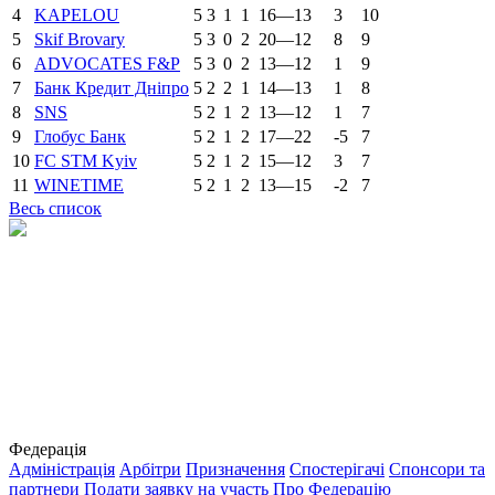
4
KAPELOU
5
3
1
1
16—13
3
10
5
Skif Brovary
5
3
0
2
20—12
8
9
6
ADVOCATES F&P
5
3
0
2
13—12
1
9
7
Банк Кредит Дніпро
5
2
2
1
14—13
1
8
8
SNS
5
2
1
2
13—12
1
7
9
Глобус Банк
5
2
1
2
17—22
-5
7
10
FC STM Kyiv
5
2
1
2
15—12
3
7
11
WINETIME
5
2
1
2
13—15
-2
7
Весь список
Федерація
Адміністрація
Арбітри
Призначення
Спостерігачі
Спонсори та
партнери
Подати заявку на участь
Про Федерацію