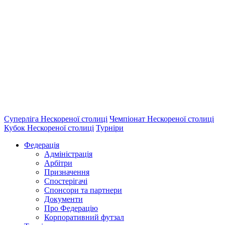
Суперліга Нескореної столиці
Чемпіонат Нескореної столиці
Кубок Нескореної столиці
Турніри
Федерація
Адміністрація
Арбітри
Призначення
Спостерігачі
Спонсори та партнери
Документи
Про Федерацію
Корпоративний футзал