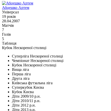
Абцешко Артем
Універсал
19 років
28.04.2007
Матчів
7
Голів
5
Таблиця
Кубок Нескореної столиці
Суперліга Нескореної столиці
Чемпіонат Нескореної столиці
Кубок Нескореної столиці
Вища ліга
Перша ліга
Друга ліга
Київська футзальна ліга
Суперкубок Києва
Кубок Києва
Діти 2009/10 р.н.
Діти 2010/11 р.н.
Діти 2012 р.н.
Діти 2013 р.н.