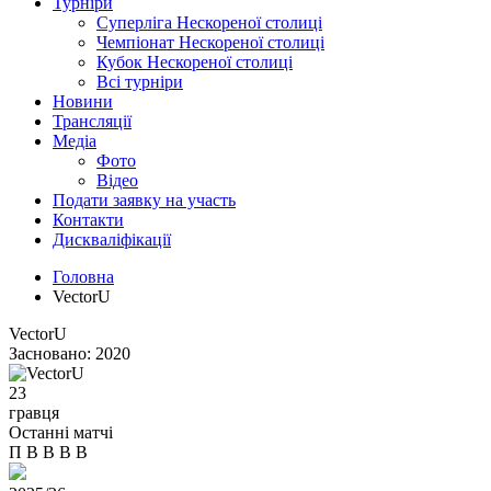
Турніри
Суперліга Нескореної столиці
Чемпіонат Нескореної столиці
Кубок Нескореної столиці
Всі турніри
Новини
Трансляції
Медіа
Фото
Відео
Подати заявку на участь
Контакти
Дискваліфікації
Головна
VectorU
VectorU
Засновано:
2020
23
гравця
Останні матчі
П
В
В
В
В