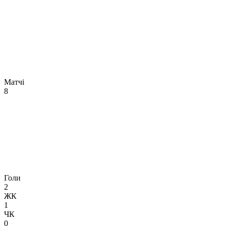
Матчі
8
Голи
2
ЖК
1
ЧК
0