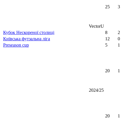
25
3
VectorU
Кубок Нескореної столиці
8
2
Київська футзальна ліга
12
0
Preseason cup
5
1
20
1
2024/25
20
1