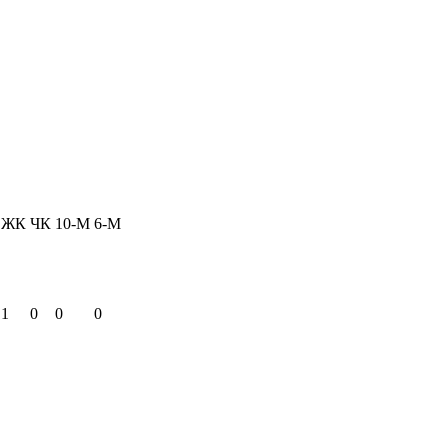
ЖК
ЧК
10-М
6-М
1
0
0
0