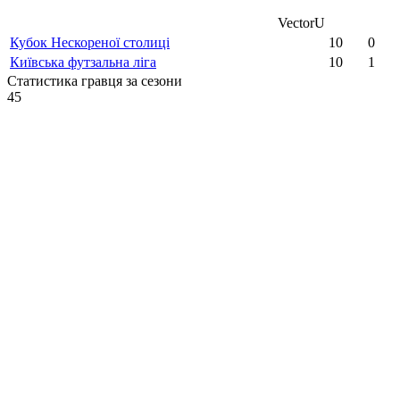
VectorU
Кубок Нескореної столиці
10
0
Київська футзальна ліга
10
1
Статистика гравця за сезони
45