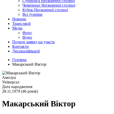
Суперліга Нескореної столиці
Чемпіонат Нескореної столиці
Кубок Нескореної столиці
Всі турніри
Новини
Трансляції
Медіа
Фото
Відео
Подати заявку на участь
Контакти
Дискваліфікації
Головна
Макарський Віктор
Амплуа
Універсал
Дата народження
28.11.1979 (46 років)
Макарський Віктор