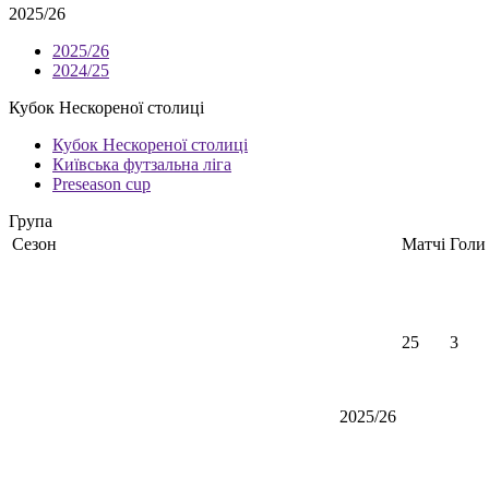
2025/26
2025/26
2024/25
Кубок Нескореної столиці
Кубок Нескореної столиці
Київська футзальна ліга
Preseason cup
Група
Сезон
Матчі
Голи
25
3
2025/26