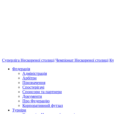
Суперліга Нескореної столиці
Чемпіонат Нескореної столиці
Ку
Федерація
Адміністрація
Арбітри
Призначення
Спостерігачі
Спонсори та партнери
Документи
Про Федерацію
Корпоративний футзал
Турніри