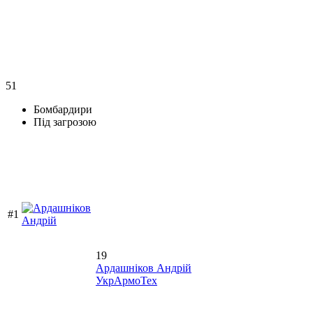
51
Бомбардири
Під загрозою
#1
19
Ардашніков Андрій
УкрАрмоТех