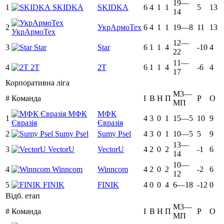
19—
1
SKIDKA
SKIDKA
6
4
1
1
5
13
14
2
УкрАрмоТех
6
4
1
1
19—8
11
13
УкрАрмоТех
12—
3
Star
Star
6
1
1
4
-10
4
22
11—
4
2Т
2Т
6
1
1
4
-6
4
17
Корпоративна ліга
М3—
#
Команда
I
В
Н
П
Р
O
МП
МФК
МФК
1
4
3
0
1
15—5
10
9
Євразія
Євразія
2
Sumy Psel
Sumy Psel
4
3
0
1
10—5
5
9
13—
3
VectorU
VectorU
4
2
0
2
-1
6
14
10—
4
Winncom
Winncom
4
2
0
2
-2
6
12
5
FINIK
FINIK
4
0
0
4
6—18
-12
0
Відб. етап
М3—
#
Команда
I
В
Н
П
Р
O
МП