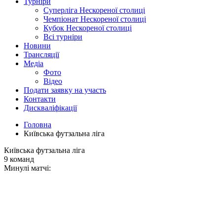
Турніри
Суперліга Нескореної столиці
Чемпіонат Нескореної столиці
Кубок Нескореної столиці
Всі турніри
Новини
Трансляції
Медіа
Фото
Відео
Подати заявку на участь
Контакти
Дискваліфікації
Головна
Київська футзальна ліга
Київська футзальна ліга
9 команд
Минулі матчі: