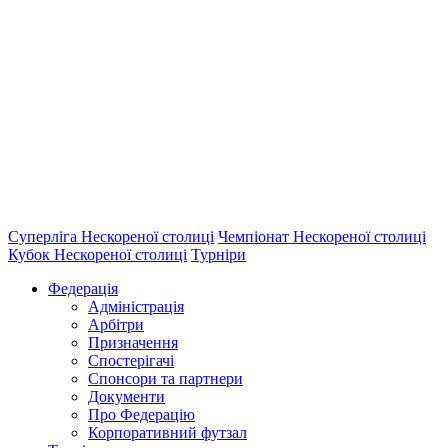
Суперліга Нескореної столиці
Чемпіонат Нескореної столиці
Кубок Нескореної столиці
Турніри
Федерація
Адміністрація
Арбітри
Призначення
Спостерігачі
Спонсори та партнери
Документи
Про Федерацію
Корпоративний футзал