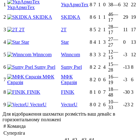
1
УкрАрмоТех
8
7
1
0
38—6
32
22
УкрАрмоТех
46—
2
SKIDKA
SKIDKA
8
6
1
1
29
19
17
28—
3
2Т
2Т
8
5
2
1
11
17
17
27—
4
Star
Star
8
4
1
3
0
13
27
12—
5
Winncom
Winncom
8
3
3
2
-3
12
15
15—
6
Sumy Psel
Sumy Psel
8
2
2
4
-13
8
28
МФК
МФК
16—
7
8
2
0
6
-3
6
Євразія
Євразія
19
18—
8
FINIK
FINIK
8
1
0
7
-30
3
48
10—
9
VectorU
VectorU
8
0
2
6
-23
2
33
Для відображення шахматки розмістіть ваш девайс в
горизонтальному положені
#
Команда
Суперліга
#1
#2
#3
#4