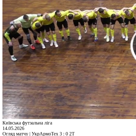
Київська футзальна ліга
14.05.2026
Огляд матчу | УкрАрмоТех 3 : 0 2Т