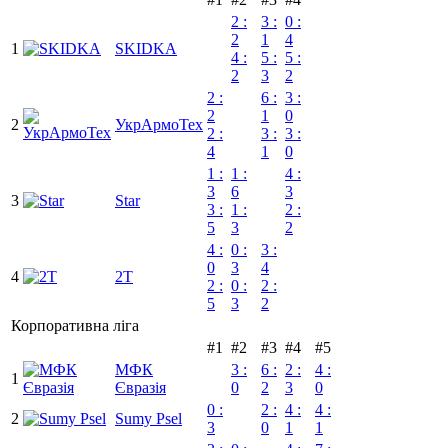
2 :
3 :
0 :
2
1
4
1
SKIDKA
4 :
5 :
5 :
2
3
2
2 :
6 :
3 :
2
1
0
2
УкрАрмоТех
2 :
3 :
3 :
4
1
0
1 :
1 :
4 :
3
6
3
3
Star
3 :
1 :
2 :
5
3
2
4 :
0 :
3 :
0
3
4
4
2Т
2 :
0 :
2 :
5
3
2
Корпоративна ліга
#1
#2
#3
#4
#5
МФК
3 :
6 :
2 :
4 :
1
Євразія
0
2
3
0
0 :
2 :
4 :
4 :
2
Sumy Psel
3
0
1
1