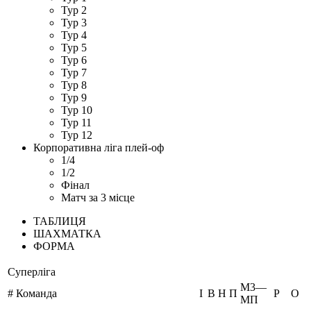
Тур 2
Тур 3
Тур 4
Тур 5
Тур 6
Тур 7
Тур 8
Тур 9
Тур 10
Тур 11
Тур 12
Корпоративна ліга плей-оф
1/4
1/2
Фінал
Матч за 3 місце
ТАБЛИЦЯ
ШАХМАТКА
ФОРМА
Суперліга
М3—
#
Команда
I
В
Н
П
Р
O
МП