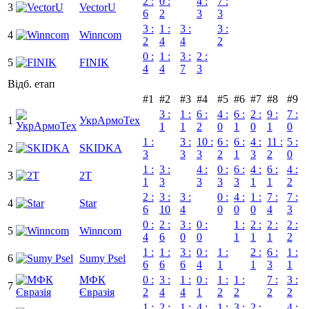
2 :
0 :
4 :
7 :
3
VectorU
6
2
3
3
3 :
1 :
3 :
3 :
4
Winncom
2
4
4
2
0 :
1 :
3 :
2 :
5
FINIK
4
4
7
3
Відб. етап
#1
#2
#3
#4
#5
#6
#7
#8
#9
3 :
1 :
6 :
4 :
6 :
2 :
9 :
7 :
1
УкрАрмоТех
1
1
2
0
1
0
1
0
1 :
3 :
10 :
6 :
6 :
4 :
11 :
5 :
2
SKIDKA
3
3
3
2
1
3
2
0
1 :
3 :
4 :
0 :
6 :
4 :
6 :
4 :
3
2Т
1
3
3
3
3
1
1
2
2 :
3 :
3 :
0 :
4 :
1 :
7 :
7 :
4
Star
6
10
4
0
0
0
4
3
0 :
2 :
3 :
0 :
1 :
2 :
2 :
2 :
5
Winncom
4
6
0
0
1
1
1
2
1 :
1 :
3 :
0 :
1 :
2 :
6 :
1 :
6
Sumy Psel
6
6
6
4
1
1
3
1
МФК
0 :
3 :
1 :
0 :
1 :
1 :
7 :
3 :
7
Євразія
2
4
4
1
2
2
2
2
1 :
2 :
1 :
4 :
1 :
3 :
2 :
4 :