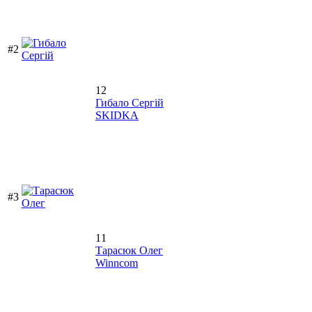
#2
12
Гибало Сергій
SKIDKA
#3
11
Тарасюк Олег
Winncom