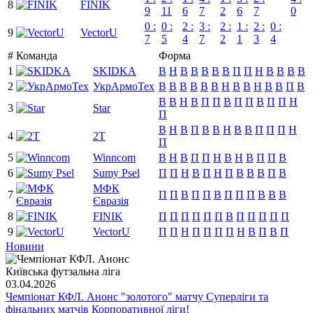
8
FINIK
9
11
6
7
2
6
7
0
0 :
0 :
2 :
3 :
2 :
1 :
2 :
0 :
9
VectorU
7
5
4
7
2
1
3
4
#
Команда
Форма
1
SKIDKA
В
Н
В
В
В
В
В
П
П
Н
В
В
В
В
2
УкрАрмоТех
В
В
В
В
В
В
Н
В
В
Н
В
В
П
В
В
В
Н
В
П
П
В
П
П
В
П
П
Н
3
Star
П
В
Н
В
П
В
В
Н
В
В
П
П
П
Н
4
2Т
П
5
Winncom
В
Н
В
П
П
Н
В
Н
В
П
П
В
6
Sumy Psel
П
П
Н
В
П
Н
П
В
В
В
П
В
МФК
7
П
П
В
П
П
В
П
П
П
В
В
В
Євразія
8
FINIK
П
П
П
П
П
П
В
П
П
П
П
П
9
VectorU
П
П
Н
П
П
П
П
Н
В
П
В
П
Новини
Київська футзальна ліга
03.04.2026
Чемпіонат КФЛ. Анонс "золотого" матчу Суперліги та
фінальних матчів Корпоративної ліги!