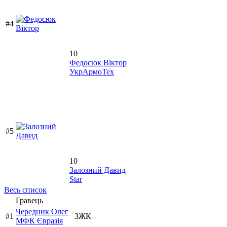
#4
10
Федосюк Віктор
УкрАрмоТех
#5
10
Залозний Давид
Star
Весь список
Гравець
Чередник Олег
#1
3ЖК
МФК Євразія