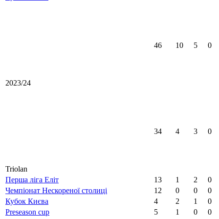
46
10
5
0
2023/24
34
4
3
0
Triolan
Перша ліга Еліт
13
1
2
0
Чемпіонат Нескореної столиці
12
0
0
0
Кубок Києва
4
2
1
0
Preseason cup
5
1
0
0