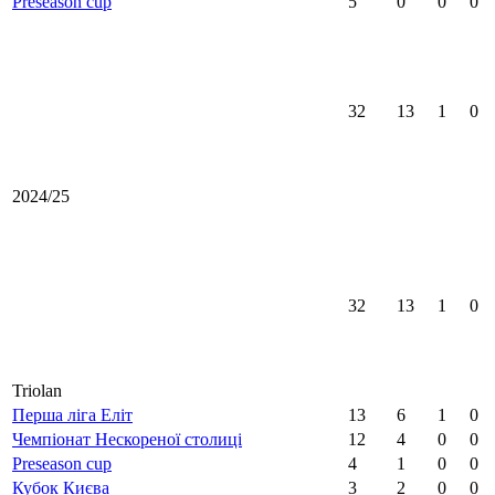
Preseason cup
5
0
0
0
32
13
1
0
2024/25
32
13
1
0
Triolan
Перша ліга Еліт
13
6
1
0
Чемпіонат Нескореної столиці
12
4
0
0
Preseason cup
4
1
0
0
Кубок Києва
3
2
0
0