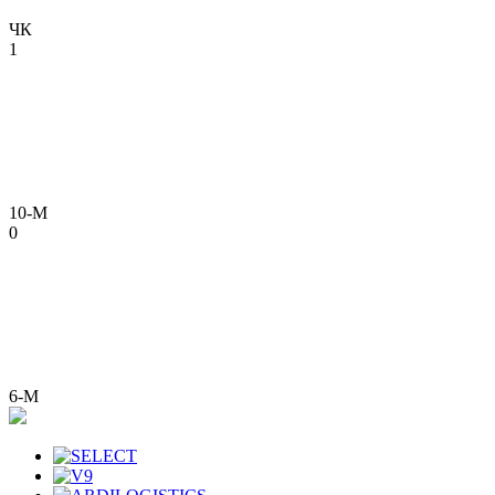
ЧК
1
10-М
0
6-М