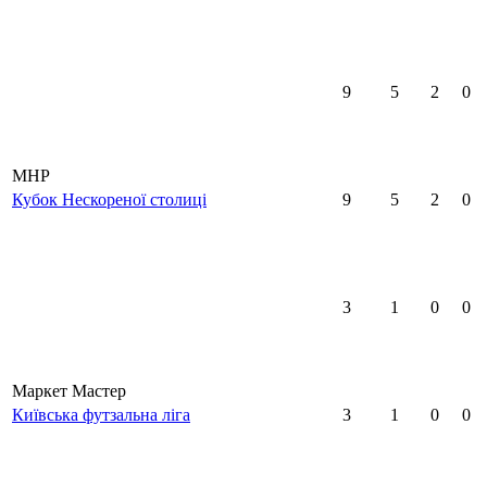
9
5
2
0
MHP
Кубок Нескореної столиці
9
5
2
0
3
1
0
0
Маркет Мастер
Київська футзальна ліга
3
1
0
0