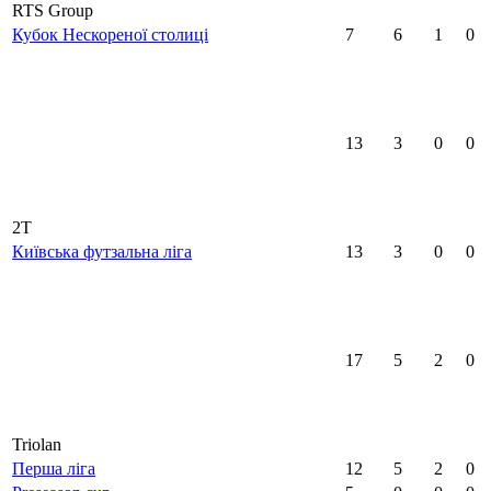
RTS Group
Кубок Нескореної столиці
7
6
1
0
13
3
0
0
2Т
Київська футзальна ліга
13
3
0
0
17
5
2
0
Triolan
Перша ліга
12
5
2
0