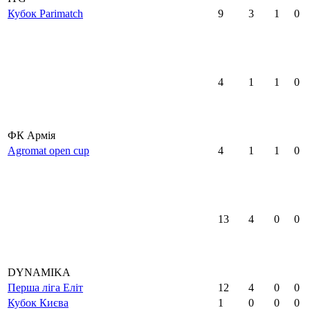
Кубок Parimatch
9
3
1
0
4
1
1
0
ФК Армія
Agromat open cup
4
1
1
0
13
4
0
0
DYNAMIKA
Перша ліга Еліт
12
4
0
0
Кубок Києва
1
0
0
0