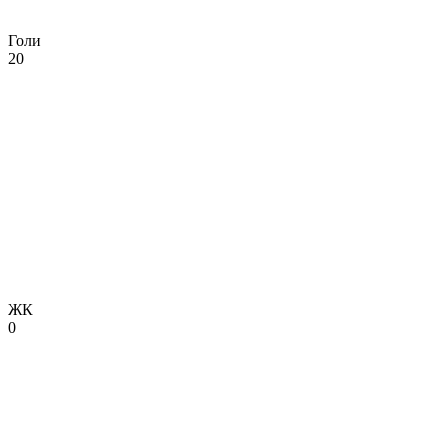
Голи
20
ЖК
0