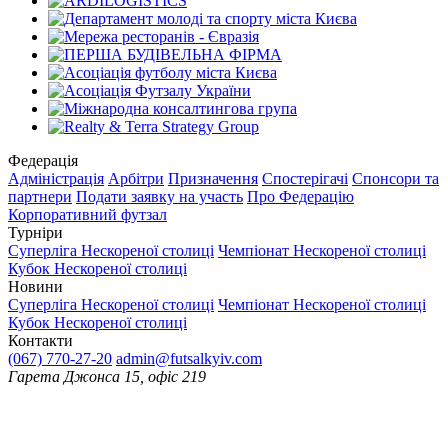
Федерація
Адміністрація
Арбітри
Призначення
Спостерігачі
Спонсори та
партнери
Подати заявку на участь
Про Федерацію
Корпоративний футзал
Турніри
Суперліга Нескореної столиці
Чемпіонат Нескореної столиці
Кубок Нескореної столиці
Новини
Суперліга Нескореної столиці
Чемпіонат Нескореної столиці
Кубок Нескореної столиці
Контакти
(067) 770-27-20
admin@futsalkyiv.com
Гарета Джонса 15, офіс 219