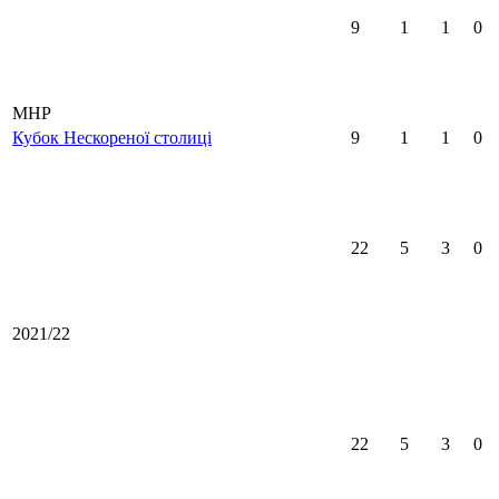
9
1
1
0
MHP
Кубок Нескореної столиці
9
1
1
0
22
5
3
0
2021/22
22
5
3
0