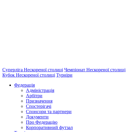
Суперліга Нескореної столиці
Чемпіонат Нескореної столиці
Кубок Нескореної столиці
Турніри
Федерація
Адміністрація
Арбітри
Призначення
Спостерігачі
Спонсори та партнери
Документи
Про Федерацію
Корпоративний футзал