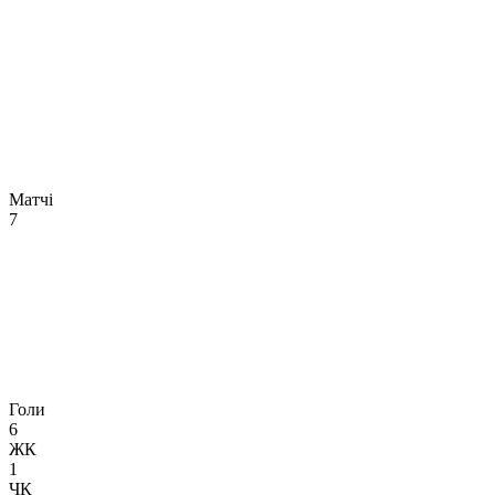
Матчі
7
Голи
6
ЖК
1
ЧК