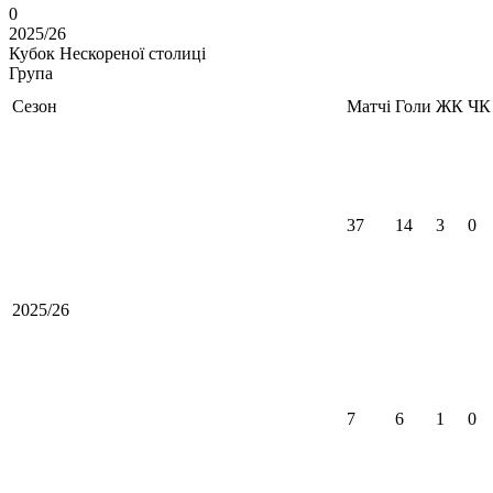
0
2025/26
Кубок Нескореної столиці
Група
Сезон
Матчі
Голи
ЖК
ЧК
37
14
3
0
2025/26
7
6
1
0