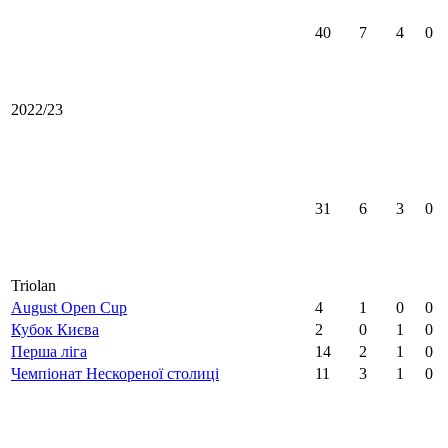
40
7
4
0
2022/23
31
6
3
0
Triolan
August Open Cup
4
1
0
0
Кубок Києва
2
0
1
0
Перша ліга
14
2
1
0
Чемпіонат Нескореної столиці
11
3
1
0