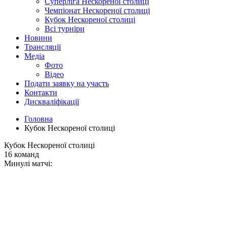
Суперліга Нескореної столиці
Чемпіонат Нескореної столиці
Кубок Нескореної столиці
Всі турніри
Новини
Трансляції
Медіа
Фото
Відео
Подати заявку на участь
Контакти
Дискваліфікації
Головна
Кубок Нескореної столиці
Кубок Нескореної столиці
16 команд
Минулі матчі: