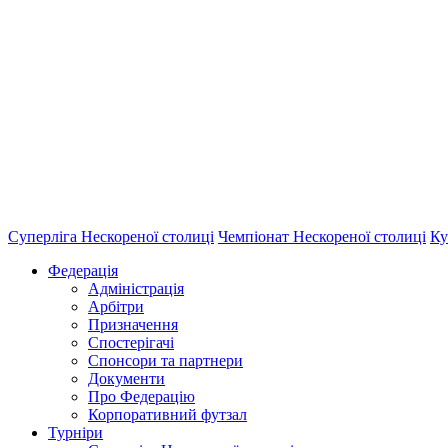
Суперліга Нескореної столиці
Чемпіонат Нескореної столиці
Ку
Федерація
Адміністрація
Арбітри
Призначення
Спостерігачі
Спонсори та партнери
Документи
Про Федерацію
Корпоративний футзал
Турніри