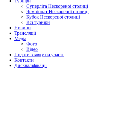
Турніри
Суперліга Нескореної столиці
Чемпіонат Нескореної столиці
Кубок Нескореної столиці
Всі турніри
Новини
Трансляції
Медіа
Фото
Відео
Подати заявку на участь
Контакти
Дискваліфікації