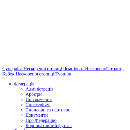
Суперліга Нескореної столиці
Чемпіонат Нескореної столиці
Кубок Нескореної столиці
Турніри
Федерація
Адміністрація
Арбітри
Призначення
Спостерігачі
Спонсори та партнери
Документи
Про Федерацію
Корпоративний футзал