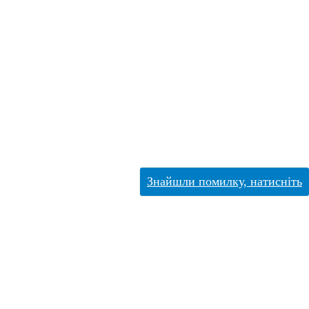
Знайшли помилку, натисніть
Головна
Новини
Центральний матч вікенду. SkyUp Futsal – SKIDKA.
Анонс