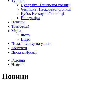
Турніри
Суперліга Нескореної столиці
Чемпіонат Нескореної столиці
Кубок Нескореної столиці
Всі турніри
Новини
Трансляції
Медіа
Фото
Відео
Подати заявку на участь
Контакти
Дискваліфікації
Головна
Новини
Новини