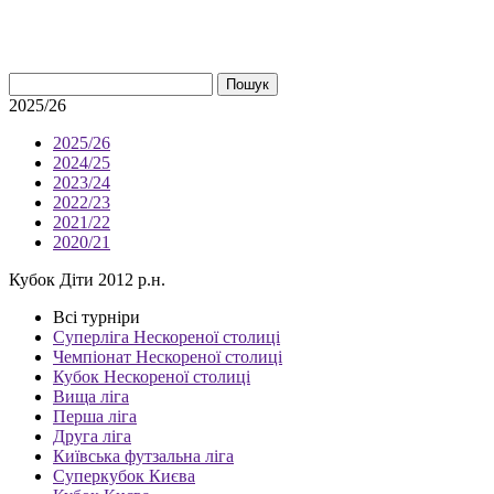
Пошук
2025/26
2025/26
2024/25
2023/24
2022/23
2021/22
2020/21
Кубок Діти 2012 р.н.
Всі турніри
Суперліга Нескореної столиці
Чемпіонат Нескореної столиці
Кубок Нескореної столиці
Вища ліга
Перша ліга
Друга ліга
Київська футзальна ліга
Суперкубок Києва