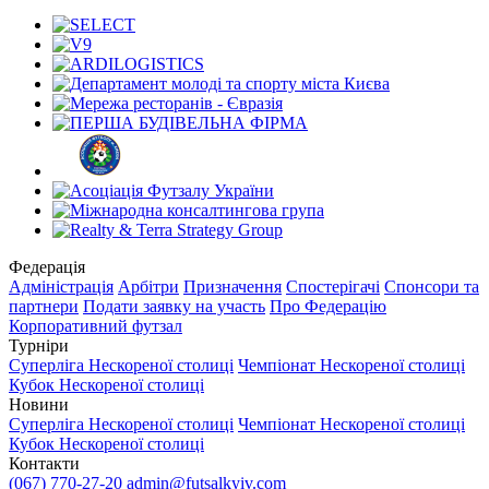
Федерація
Адміністрація
Арбітри
Призначення
Спостерігачі
Спонсори та
партнери
Подати заявку на участь
Про Федерацію
Корпоративний футзал
Турніри
Суперліга Нескореної столиці
Чемпіонат Нескореної столиці
Кубок Нескореної столиці
Новини
Суперліга Нескореної столиці
Чемпіонат Нескореної столиці
Кубок Нескореної столиці
Контакти
(067) 770-27-20
admin@futsalkyiv.com