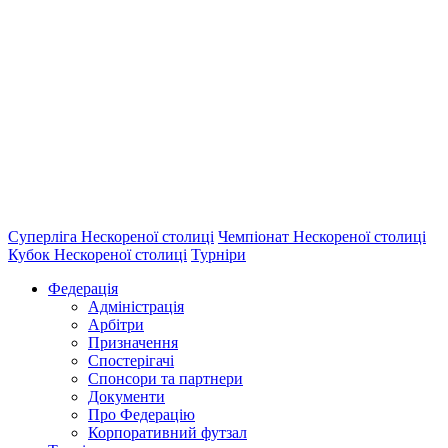
Суперліга Нескореної столиці
Чемпіонат Нескореної столиці
Кубок Нескореної столиці
Турніри
Федерація
Адміністрація
Арбітри
Призначення
Спостерігачі
Спонсори та партнери
Документи
Про Федерацію
Корпоративний футзал