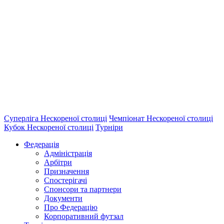
Суперліга Нескореної столиці
Чемпіонат Нескореної столиці
Кубок Нескореної столиці
Турніри
Федерація
Адміністрація
Арбітри
Призначення
Спостерігачі
Спонсори та партнери
Документи
Про Федерацію
Корпоративний футзал