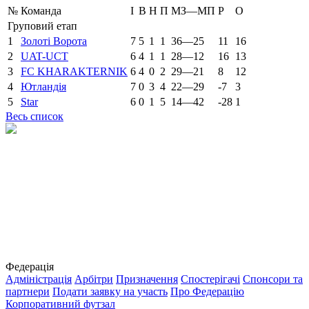
№
Команда
І
В
Н
П
МЗ—МП
Р
О
Груповий етап
1
Золоті Ворота
7
5
1
1
36—25
11
16
2
UAT-UCT
6
4
1
1
28—12
16
13
3
FC KHARAKTERNIK
6
4
0
2
29—21
8
12
4
Ютландія
7
0
3
4
22—29
-7
3
5
Star
6
0
1
5
14—42
-28
1
Весь список
Федерація
Адміністрація
Арбітри
Призначення
Спостерігачі
Спонсори та
партнери
Подати заявку на участь
Про Федерацію
Корпоративний футзал