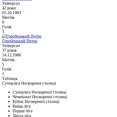
Універсал
42 роки
05.10.1983
Матчів
9
Голів
5
Горобецький Петро
Універсал
37 років
14.12.1988
Матчів
5
Голів
1
Таблиця
Суперліга Нескореної столиці
Суперліга Нескореної столиці
Чемпіонат Нескореної столиці
Кубок Нескореної столиці
Вища ліга
Перша ліга
Друга ліга