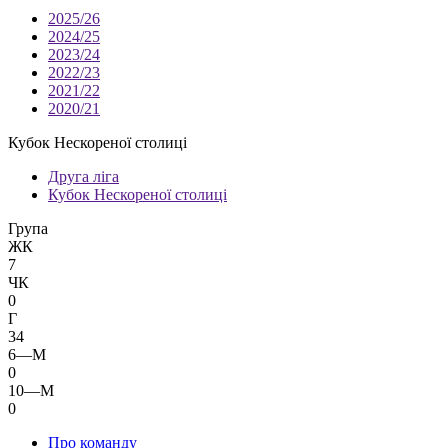
2025/26
2024/25
2023/24
2022/23
2021/22
2020/21
Кубок Нескореної столиці
Друга ліга
Кубок Нескореної столиці
Група
ЖК
7
ЧК
0
Г
34
6—М
0
10—М
0
Про команду