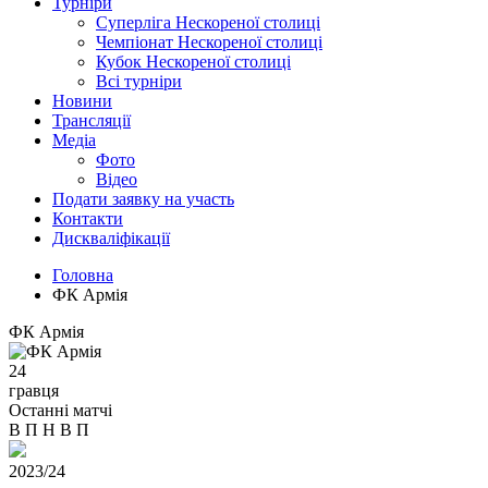
Турніри
Суперліга Нескореної столиці
Чемпіонат Нескореної столиці
Кубок Нескореної столиці
Всі турніри
Новини
Трансляції
Медіа
Фото
Відео
Подати заявку на участь
Контакти
Дискваліфікації
Головна
ФК Армія
ФК Армія
24
гравця
Останні матчі
В
П
Н
В
П
2023/24