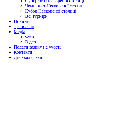
Суперліга Нескореної столиці
Чемпіонат Нескореної столиці
Кубок Нескореної столиці
Всі турніри
Новини
Трансляції
Медіа
Фото
Відео
Подати заявку на участь
Контакти
Дискваліфікації