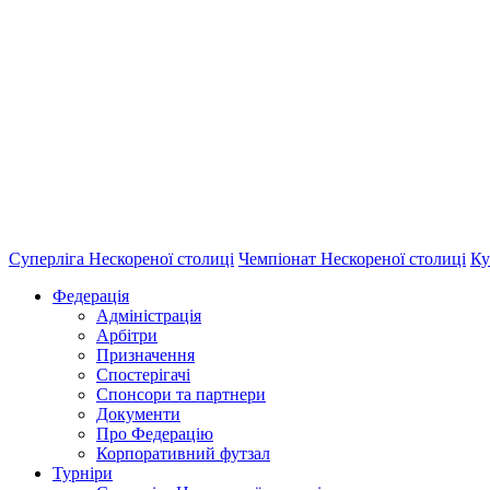
Суперліга Нескореної столиці
Чемпіонат Нескореної столиці
Ку
Федерація
Адміністрація
Арбітри
Призначення
Спостерігачі
Спонсори та партнери
Документи
Про Федерацію
Корпоративний футзал
Турніри