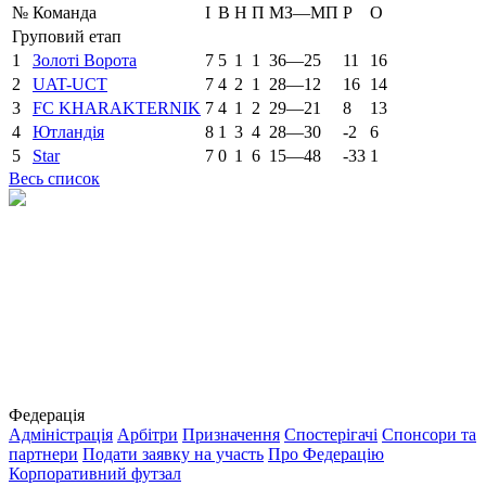
№
Команда
І
В
Н
П
МЗ—МП
Р
О
Груповий етап
1
Золоті Ворота
7
5
1
1
36—25
11
16
2
UAT-UCT
7
4
2
1
28—12
16
14
3
FC KHARAKTERNIK
7
4
1
2
29—21
8
13
4
Ютландія
8
1
3
4
28—30
-2
6
5
Star
7
0
1
6
15—48
-33
1
Весь список
Федерація
Адміністрація
Арбітри
Призначення
Спостерігачі
Спонсори та
партнери
Подати заявку на участь
Про Федерацію
Корпоративний футзал