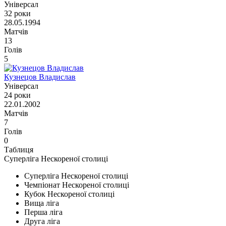
Універсал
32 роки
28.05.1994
Матчів
13
Голів
5
Кузнецов Владислав
Універсал
24 роки
22.01.2002
Матчів
7
Голів
0
Таблиця
Суперліга Нескореної столиці
Суперліга Нескореної столиці
Чемпіонат Нескореної столиці
Кубок Нескореної столиці
Вища ліга
Перша ліга
Друга ліга