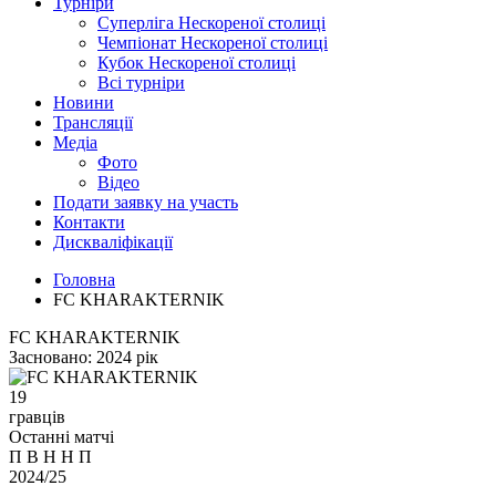
Турніри
Суперліга Нескореної столиці
Чемпіонат Нескореної столиці
Кубок Нескореної столиці
Всі турніри
Новини
Трансляції
Медіа
Фото
Відео
Подати заявку на участь
Контакти
Дискваліфікації
Головна
FC KHARAKTERNIK
FC KHARAKTERNIK
Засновано:
2024 рік
19
гравців
Останні матчі
П
В
Н
Н
П
2024/25