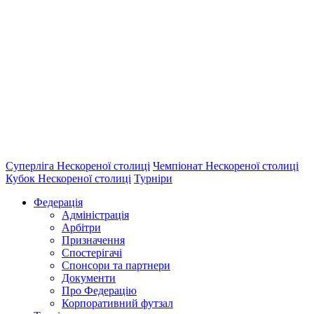
Суперліга Нескореної столиці
Чемпіонат Нескореної столиці
Кубок Нескореної столиці
Турніри
Федерація
Адміністрація
Арбітри
Призначення
Спостерігачі
Спонсори та партнери
Документи
Про Федерацію
Корпоративний футзал