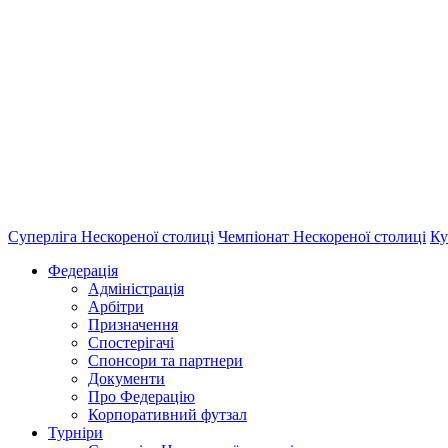
Суперліга Нескореної столиці
Чемпіонат Нескореної столиці
Ку
Федерація
Адміністрація
Арбітри
Призначення
Спостерігачі
Спонсори та партнери
Документи
Про Федерацію
Корпоративний футзал
Турніри