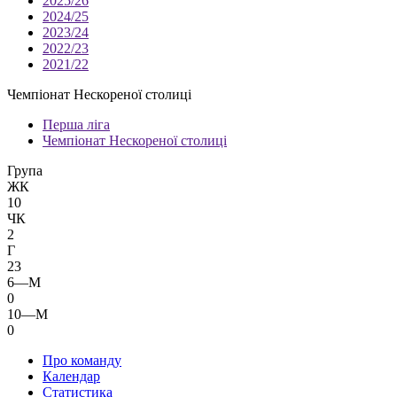
2025/26
2024/25
2023/24
2022/23
2021/22
Чемпіонат Нескореної столиці
Перша ліга
Чемпіонат Нескореної столиці
Група
ЖК
10
ЧК
2
Г
23
6—М
0
10—М
0
Про команду
Календар
Статистика