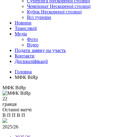
Суперліга Нескореної столиці
Чемпіонат Нескореної столиці
Кубок Нескореної столиці
Всі турніри
Новини
Трансляції
Медіа
Фото
Відео
Подати заявку на участь
Контакти
Дискваліфікації
Головна
МФК ВіЯр
МФК ВіЯр
22
гравця
Останні матчі
В
П
П
В
П
2025/26