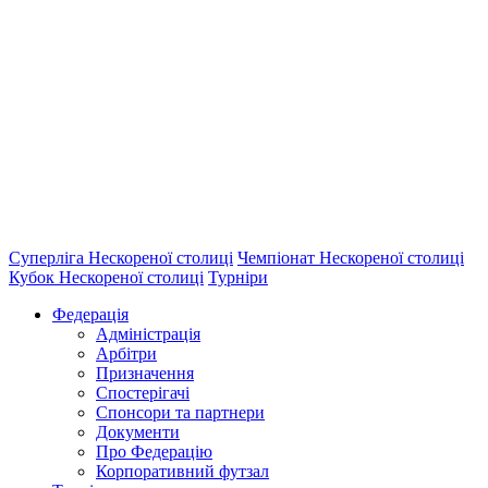
Суперліга Нескореної столиці
Чемпіонат Нескореної столиці
Кубок Нескореної столиці
Турніри
Федерація
Адміністрація
Арбітри
Призначення
Спостерігачі
Спонсори та партнери
Документи
Про Федерацію
Корпоративний футзал