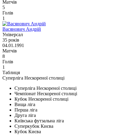
Матчів
5
Голів
1
Васянович Андрій
Універсал
35 років
04.01.1991
Матчів
8
Голів
1
Таблиця
Суперліга Нескореної столиці
Суперліга Нескореної столиці
Чемпіонат Нескореної столиці
Кубок Нескореної столиці
Вища ліга
Перша ліга
Друга ліга
Київська футзальна ліга
Суперкубок Києва
Кубок Києва