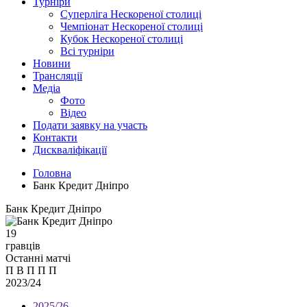
Турніри
Суперліга Нескореної столиці
Чемпіонат Нескореної столиці
Кубок Нескореної столиці
Всі турніри
Новини
Трансляції
Медіа
Фото
Відео
Подати заявку на участь
Контакти
Дискваліфікації
Головна
Банк Кредит Дніпро
Банк Кредит Дніпро
19
гравців
Останні матчі
П
В
П
П
П
2023/24
2025/26