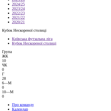
2024/25
2023/24
2022/23
2021/22
2020/21
Кубок Нескореної столиці
Київська футзальна ліга
Кубок Нескореної столиці
Група
ЖК
10
ЧК
0
Г
28
6—М
0
10—М
0
Про команду
Календар