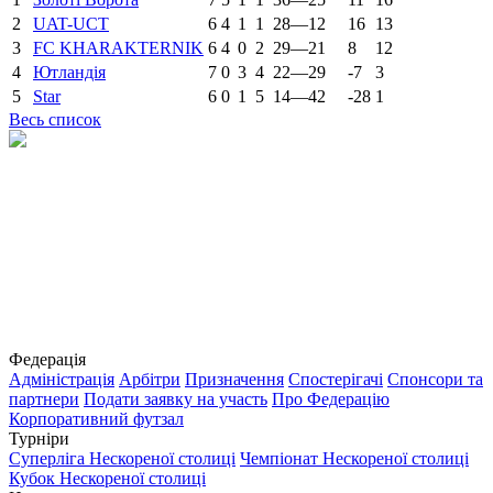
2
UAT-UCT
6
4
1
1
28—12
16
13
3
FC KHARAKTERNIK
6
4
0
2
29—21
8
12
4
Ютландія
7
0
3
4
22—29
-7
3
5
Star
6
0
1
5
14—42
-28
1
Весь список
Федерація
Адміністрація
Арбітри
Призначення
Спостерігачі
Спонсори та
партнери
Подати заявку на участь
Про Федерацію
Корпоративний футзал
Турніри
Суперліга Нескореної столиці
Чемпіонат Нескореної столиці
Кубок Нескореної столиці