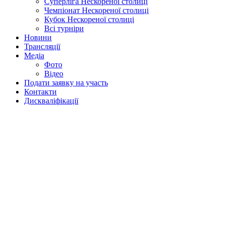
Суперліга Нескореної столиці
Чемпіонат Нескореної столиці
Кубок Нескореної столиці
Всі турніри
Новини
Трансляції
Медіа
Фото
Відео
Подати заявку на участь
Контакти
Дискваліфікації