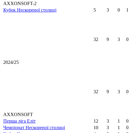
AXXONSOFT-2
Кубок Нескореної столиці
5
3
0
1
32
9
3
0
2024/25
32
9
3
0
AXXONSOFT
Перша ліга Еліт
12
3
1
0
Чемпіонат Нескореної столиці
10
3
1
0