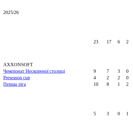
2025/26
23
17
6
2
AXXONSOFT
Чемпіонат Нескореної столиці
9
7
3
0
Preseason cup
4
2
2
0
Перша ліга
10
8
1
2
5
3
0
1