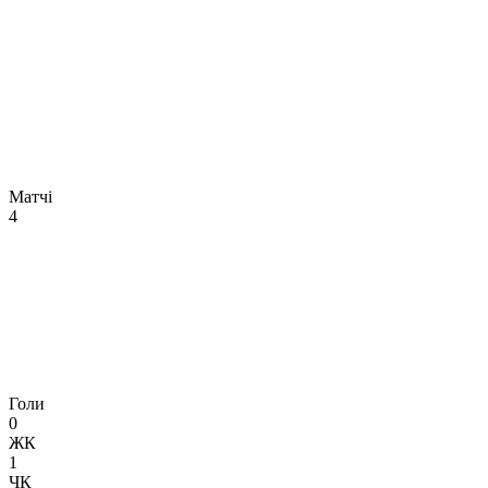
Матчі
4
Голи
0
ЖК
1
ЧК