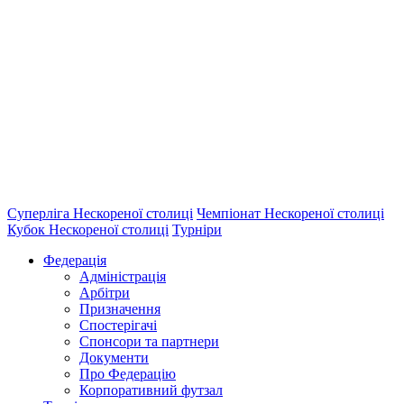
Суперліга Нескореної столиці
Чемпіонат Нескореної столиці
Кубок Нескореної столиці
Турніри
Федерація
Адміністрація
Арбітри
Призначення
Спостерігачі
Спонсори та партнери
Документи
Про Федерацію
Корпоративний футзал