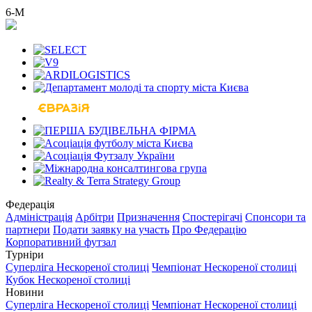
6-М
Федерація
Адміністрація
Арбітри
Призначення
Спостерігачі
Спонсори та
партнери
Подати заявку на участь
Про Федерацію
Корпоративний футзал
Турніри
Суперліга Нескореної столиці
Чемпіонат Нескореної столиці
Кубок Нескореної столиці
Новини
Суперліга Нескореної столиці
Чемпіонат Нескореної столиці