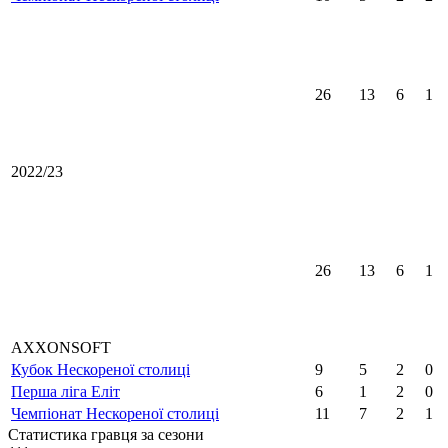
26
13
6
1
2022/23
26
13
6
1
AXXONSOFT
Кубок Нескореної столиці
9
5
2
0
Перша ліга Еліт
6
1
2
0
Чемпіонат Нескореної столиці
11
7
2
1
Статистика гравця за сезони