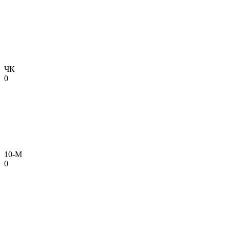
ЧК
0
10-М
0