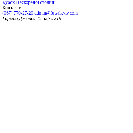
Кубок Нескореної столиці
Контакти
(067) 770-27-20
admin@futsalkyiv.com
Гарета Джонса 15, офіс 219