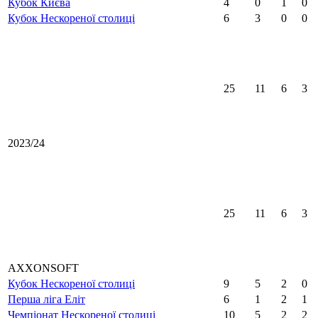
Кубок Києва
4
0
1
0
Кубок Нескореної столиці
6
3
0
0
25
11
6
3
2023/24
25
11
6
3
AXXONSOFT
Кубок Нескореної столиці
9
5
2
0
Перша ліга Еліт
6
1
2
1
Чемпіонат Нескореної столиці
10
5
2
2