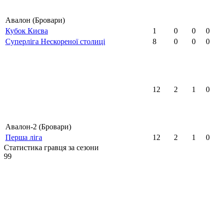
Авалон (Бровари)
Кубок Києва
1
0
0
0
Суперліга Нескореної столиці
8
0
0
0
12
2
1
0
Авалон-2 (Бровари)
Перша ліга
12
2
1
0
Статистика гравця за сезони
99