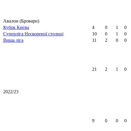
Авалон (Бровари)
Кубок Києва
4
0
1
0
Суперліга Нескореної столиці
10
0
1
0
Вища ліга
11
2
0
0
21
2
1
0
2022/23
9
0
0
0