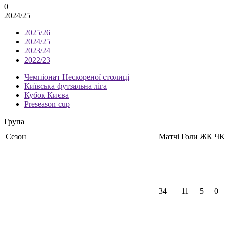
0
2024/25
2025/26
2024/25
2023/24
2022/23
Чемпіонат Нескореної столиці
Київська футзальна ліга
Кубок Києва
Preseason cup
Група
Сезон
Матчі
Голи
ЖК
ЧК
34
11
5
0