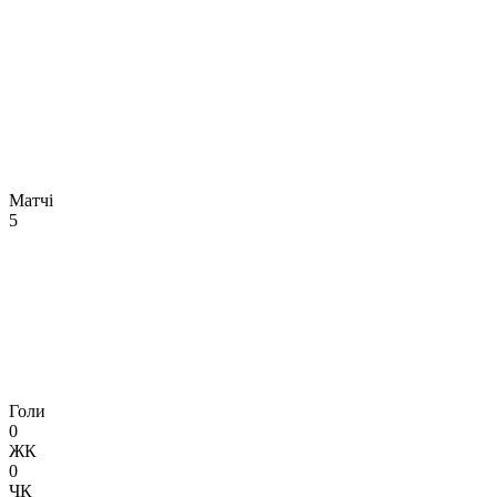
Матчі
5
Голи
0
ЖК
0
ЧК