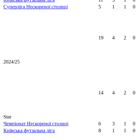
Суперліга Нескореної столиці
5
1
1
0
19
4
2
0
2024/25
14
4
2
0
Star
Чемпіонат Нескореної столиці
6
3
1
0
Київська футзальна ліга
8
1
1
0