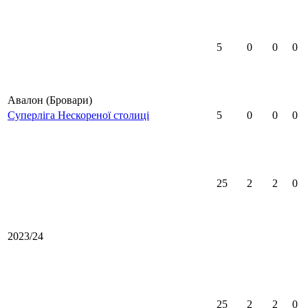
5
0
0
0
Авалон (Бровари)
Суперліга Нескореної столиці
5
0
0
0
25
2
2
0
2023/24
25
2
2
0