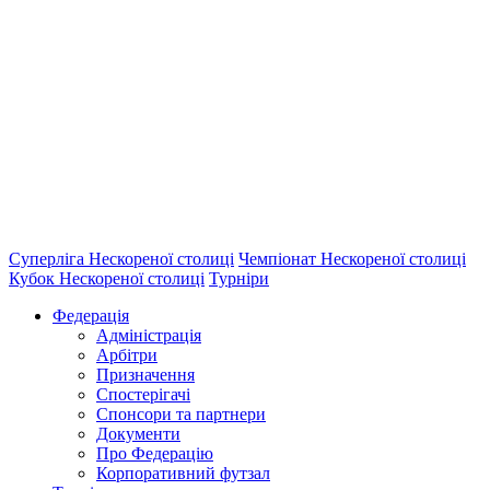
Суперліга Нескореної столиці
Чемпіонат Нескореної столиці
Кубок Нескореної столиці
Турніри
Федерація
Адміністрація
Арбітри
Призначення
Спостерігачі
Спонсори та партнери
Документи
Про Федерацію
Корпоративний футзал