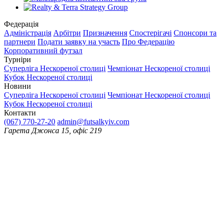
Федерація
Адміністрація
Арбітри
Призначення
Спостерігачі
Спонсори та
партнери
Подати заявку на участь
Про Федерацію
Корпоративний футзал
Турніри
Суперліга Нескореної столиці
Чемпіонат Нескореної столиці
Кубок Нескореної столиці
Новини
Суперліга Нескореної столиці
Чемпіонат Нескореної столиці
Кубок Нескореної столиці
Контакти
(067) 770-27-20
admin@futsalkyiv.com
Гарета Джонса 15, офіс 219