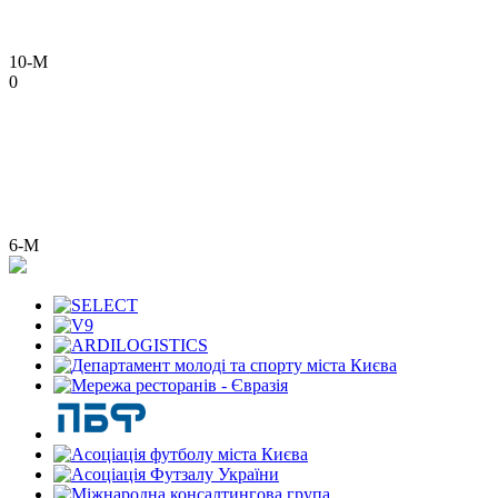
10-М
0
6-М