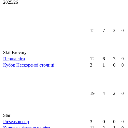
2025/26
15
7
3
0
Skif Brovary
Перша ліга
12
6
3
0
Кубок Нескореної столиці
3
1
0
0
19
4
2
0
Star
Preseason cup
3
0
0
0
Київська футзальна ліга
11
3
1
0