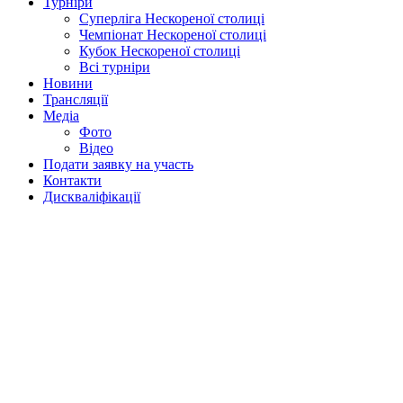
Турніри
Суперліга Нескореної столиці
Чемпіонат Нескореної столиці
Кубок Нескореної столиці
Всі турніри
Новини
Трансляції
Медіа
Фото
Відео
Подати заявку на участь
Контакти
Дискваліфікації