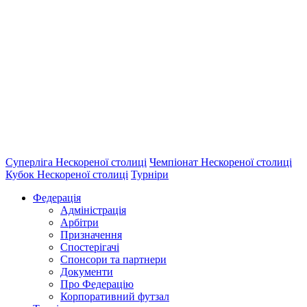
Суперліга Нескореної столиці
Чемпіонат Нескореної столиці
Кубок Нескореної столиці
Турніри
Федерація
Адміністрація
Арбітри
Призначення
Спостерігачі
Спонсори та партнери
Документи
Про Федерацію
Корпоративний футзал