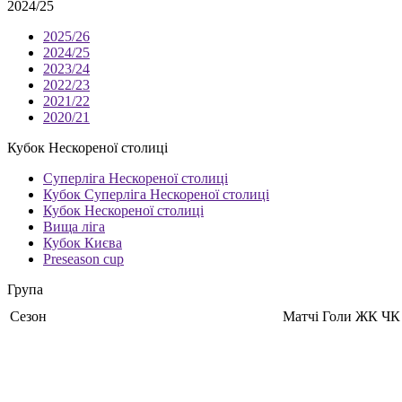
2024/25
2025/26
2024/25
2023/24
2022/23
2021/22
2020/21
Кубок Нескореної столиці
Суперліга Нескореної столиці
Кубок Суперліга Нескореної столиці
Кубок Нескореної столиці
Вища ліга
Кубок Києва
Preseason cup
Група
Сезон
Матчі
Голи
ЖК
ЧК