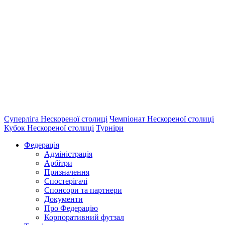
Суперліга Нескореної столиці
Чемпіонат Нескореної столиці
Кубок Нескореної столиці
Турніри
Федерація
Адміністрація
Арбітри
Призначення
Спостерігачі
Спонсори та партнери
Документи
Про Федерацію
Корпоративний футзал