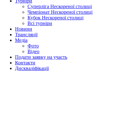
Турніри
Суперліга Нескореної столиці
Чемпіонат Нескореної столиці
Кубок Нескореної столиці
Всі турніри
Новини
Трансляції
Медіа
Фото
Відео
Подати заявку на участь
Контакти
Дискваліфікації