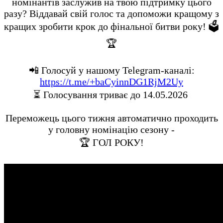
номінантів заслужив на твою підтримку цього
разу? Віддавай свій голос та допоможи кращому з
кращих зробити крок до фінальної битви року! 🗳
🏆
📲 Голосуй у нашому Telegram-каналі:
https://t.me/+baCyinnDG1RjM2Uy
⏳ Голосування триває до 14.05.2026
Переможець цього тижня автоматично проходить
у головну номінацію сезону -
🏆 ГОЛ РОКУ!