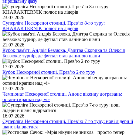
вирішальну фазу
23.07.2026
Суперліга Нескореної столиці. Превʼю 8-го туру:
KHARAKTERNIK полює на лідерів
21.07.2026
Кубок пам'яті Андрія Бевзюка, Дмитра Скорика та Олексія
Бевзюка: турнір, де футзал став даниною шани
17.07.2026
Кубок Нескореної столиці. Превʼю 2-го туру
17.07.2026
Чемпіонат Нескореної столиці. Анонс вікенду догравань:
останні крапки над «і»
16.07.2026
Суперліга Нескореної столиці. Превʼю 7-го туру: нові лідери й
шанс відірватися