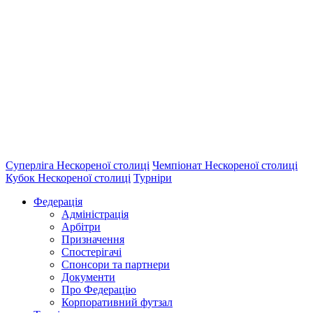
Суперліга Нескореної столиці
Чемпіонат Нескореної столиці
Кубок Нескореної столиці
Турніри
Федерація
Адміністрація
Арбітри
Призначення
Спостерігачі
Спонсори та партнери
Документи
Про Федерацію
Корпоративний футзал