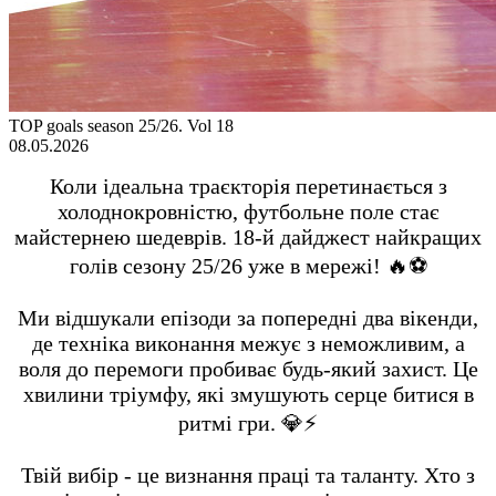
TOP goals season 25/26. Vol 18
08.05.2026
Коли ідеальна траєкторія перетинається з
холоднокровністю, футбольне поле стає
майстернею шедеврів. 18-й дайджест найкращих
голів сезону 25/26 уже в мережі! 🔥⚽️
Ми відшукали епізоди за попередні два вікенди,
де техніка виконання межує з неможливим, а
воля до перемоги пробиває будь-який захист. Це
хвилини тріумфу, які змушують серце битися в
ритмі гри. 💎⚡️
Твій вибір - це визнання праці та таланту. Хто з