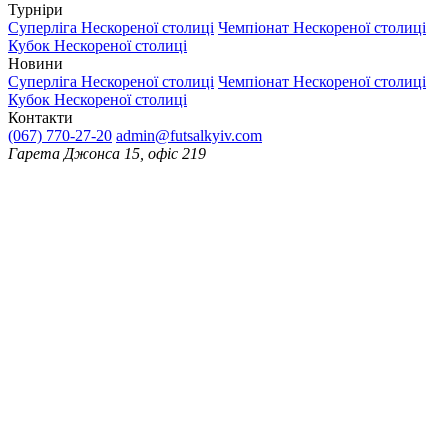
Турніри
Суперліга Нескореної столиці
Чемпіонат Нескореної столиці
Кубок Нескореної столиці
Новини
Суперліга Нескореної столиці
Чемпіонат Нескореної столиці
Кубок Нескореної столиці
Контакти
(067) 770-27-20
admin@futsalkyiv.com
Гарета Джонса 15, офіс 219