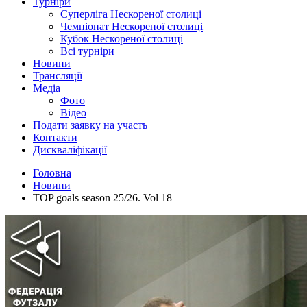
Турніри
Суперліга Нескореної столиці
Чемпіонат Нескореної столиці
Кубок Нескореної столиці
Всі турніри
Новини
Трансляції
Медіа
Фото
Відео
Подати заявку на участь
Контакти
Дискваліфікації
Головна
Новини
TOP goals season 25/26. Vol 18