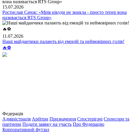
15.07.2026
Ростислав Сачок: «Мрія нікуди не зникла - просто тепер вона
називається RTS Group»
11.07.2026
Наші майданчики палають від емоцій та неймовірних голів!
🔥⚽️
Федерація
Адміністрація
Арбітри
Призначення
Спостерігачі
Спонсори та
партнери
Подати заявку на участь
Про Федерацію
Корпоративний футзал