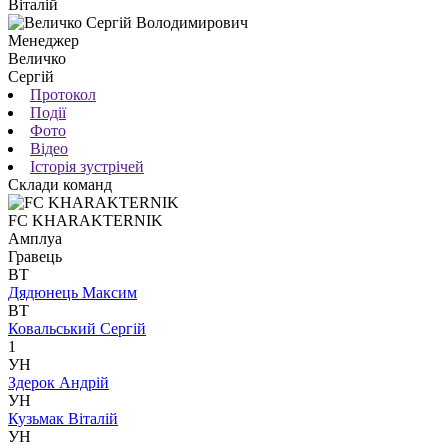
Віталій
Менеджер
Величко
Сергій
Протокол
Події
Фото
Відео
Історія зустрічей
Склади команд
FC KHARAKTERNIK
Амплуа
Гравець
ВТ
Дядюнець Максим
ВТ
Ковальський Сергій
1
УН
Здерок Андрій
УН
Кузьмак Віталій
УН