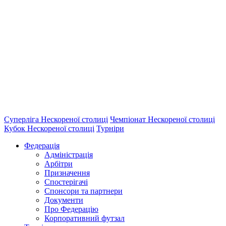
Суперліга Нескореної столиці
Чемпіонат Нескореної столиці
Кубок Нескореної столиці
Турніри
Федерація
Адміністрація
Арбітри
Призначення
Спостерігачі
Спонсори та партнери
Документи
Про Федерацію
Корпоративний футзал