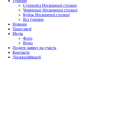
Турніри
Суперліга Нескореної столиці
Чемпіонат Нескореної столиці
Кубок Нескореної столиці
Всі турніри
Новини
Трансляції
Медіа
Фото
Відео
Подати заявку на участь
Контакти
Дискваліфікації