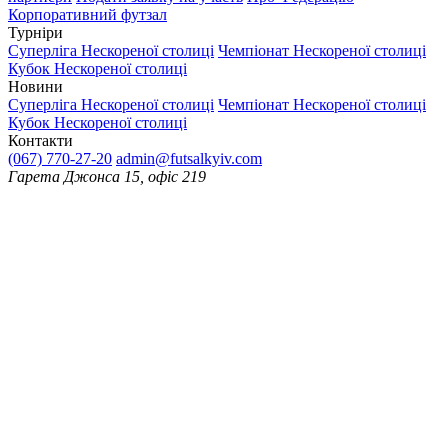
Корпоративний футзал
Турніри
Суперліга Нескореної столиці
Чемпіонат Нескореної столиці
Кубок Нескореної столиці
Новини
Суперліга Нескореної столиці
Чемпіонат Нескореної столиці
Кубок Нескореної столиці
Контакти
(067) 770-27-20
admin@futsalkyiv.com
Гарета Джонса 15, офіс 219