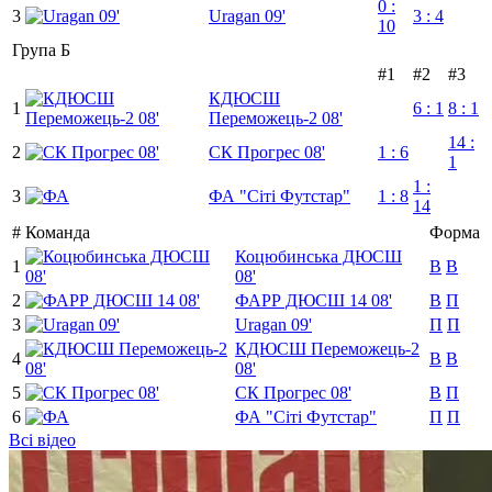
0 :
3
Uragan 09'
3 : 4
10
Група Б
#1
#2
#3
КДЮСШ
1
6 : 1
8 : 1
Переможець-2 08'
14 :
2
СК Прогрес 08'
1 : 6
1
1 :
3
ФА "Сіті Футстар"
1 : 8
14
#
Команда
Форма
Коцюбинська ДЮСШ
1
В
В
08'
2
ФАРР ДЮСШ 14 08'
В
П
3
Uragan 09'
П
П
КДЮСШ Переможець-2
4
В
В
08'
5
СК Прогрес 08'
В
П
6
ФА "Сіті Футстар"
П
П
Всі відео