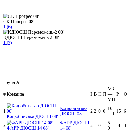
СК Прогрес 08'
1 (6)
КДЮСШ Переможець-2 08'
1 (7)
Група А
М3
#
Команда
I
В
Н
П
—
Р
O
МП
Коцюбинська
16
1
2
2
0
0
15
6
ДЮСШ 08'
—1
Коцюбинська ДЮСШ 08'
ФАРР ДЮСШ
5—
2
2
1
0
1
-4
3
ФАРР ДЮСШ 14 08'
14 08'
9