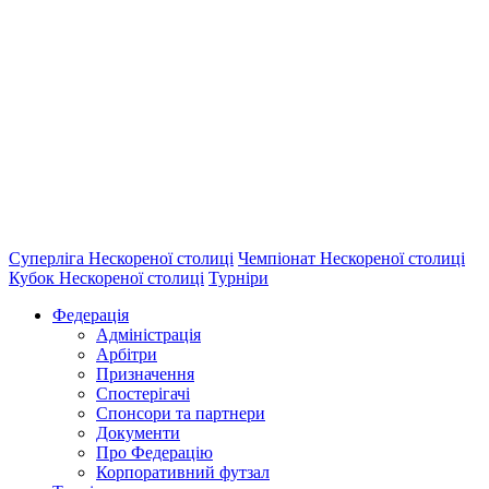
Суперліга Нескореної столиці
Чемпіонат Нескореної столиці
Кубок Нескореної столиці
Турніри
Федерація
Адміністрація
Арбітри
Призначення
Спостерігачі
Спонсори та партнери
Документи
Про Федерацію
Корпоративний футзал