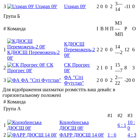
3—
3
Uragan 09'
Uragan 09'
2
0
0
2
-11
0
14
Група Б
М3
#
Команда
I
В
Н
П
—
Р
O
МП
КДЮСШ
14
1
Переможець-2
2
2
0
0
12
6
КДЮСШ Переможець-2
—2
08'
08'
СК
СК Прогрес
15
2
2
1
0
1
8
3
Прогрес 08'
08'
—7
ФА "Сіті
2—
3
ФА "Сіті Футстар"
2
0
0
2
-20
0
Футстар"
22
Для відображення шахматки розмістіть ваш девайс в
горизонтальному положені
#
Команда
Група А
#1
#2
#3
Коцюбинська
10 :
1
6 : 1
ДЮСШ 08'
0
2
ФАРР ДЮСШ 14 08'
1 : 6
4 : 3