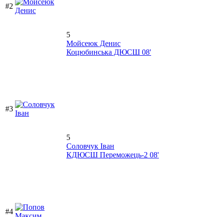
#2
5
Мойсеюк Денис
Коцюбинська ДЮСШ 08'
#3
5
Соловчук Іван
КДЮСШ Переможець-2 08'
#4