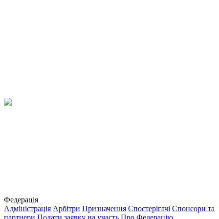
Федерація
Адміністрація
Арбітри
Призначення
Спостерігачі
Спонсори та
партнери
Подати заявку на участь
Про Федерацію