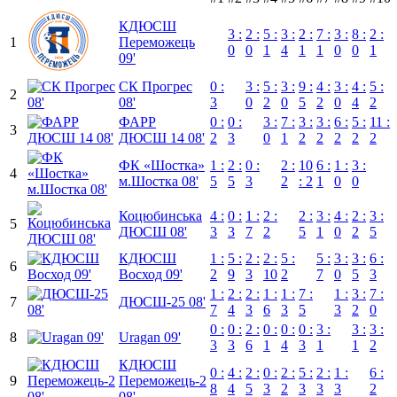
КДЮСШ
3 :
2 :
5 :
3 :
2 :
7 :
3 :
8 :
2 :
1
Переможець
0
0
1
4
1
1
0
0
1
09'
СК Прогрес
0 :
3 :
5 :
3 :
9 :
4 :
3 :
4 :
5 :
2
08'
3
0
2
0
5
2
0
4
2
ФАРР
0 :
0 :
3 :
7 :
3 :
3 :
6 :
5 :
11 :
3
ДЮСШ 14 08'
2
3
0
1
2
2
2
2
2
ФК «Шостка»
1 :
2 :
0 :
2 :
10
6 :
1 :
3 :
4
м.Шостка 08'
5
5
3
2
: 2
1
0
0
Коцюбинська
4 :
0 :
1 :
2 :
2 :
3 :
4 :
2 :
3 :
5
ДЮСШ 08'
3
3
7
2
5
1
0
2
5
КДЮСШ
1 :
5 :
2 :
2 :
5 :
5 :
3 :
3 :
6 :
6
Восход 09'
2
9
3
10
2
7
0
5
3
1 :
2 :
2 :
1 :
1 :
7 :
1 :
3 :
7 :
7
ДЮСШ-25 08'
7
4
3
6
3
5
3
2
0
0 :
0 :
2 :
0 :
0 :
0 :
3 :
3 :
3 :
8
Uragan 09'
3
3
6
1
4
3
1
1
2
КДЮСШ
0 :
4 :
2 :
0 :
2 :
5 :
2 :
1 :
6 :
9
Переможець-2
8
4
5
3
2
3
3
3
2
08'