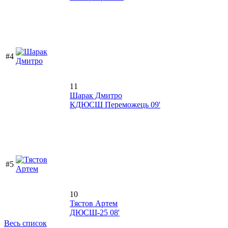
#4
11
Шарак Дмитро
КДЮСШ Переможець 09'
#5
10
Тястов Артем
ДЮСШ-25 08'
Весь список