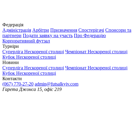
Федерація
Адміністрація
Арбітри
Призначення
Спостерігачі
Спонсори та
партнери
Подати заявку на участь
Про Федерацію
Корпоративний футзал
Турніри
Суперліга Нескореної столиці
Чемпіонат Нескореної столиці
Кубок Нескореної столиці
Новини
Суперліга Нескореної столиці
Чемпіонат Нескореної столиці
Кубок Нескореної столиці
Контакти
(067) 770-27-20
admin@futsalkyiv.com
Гарета Джонса 15, офіс 219