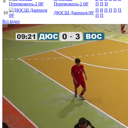
9
Переможець-2 08'
П
П
Н
П
В
П
П
П
П
10
ДЮСШ Дарниця 09'
П
П
Всі відео