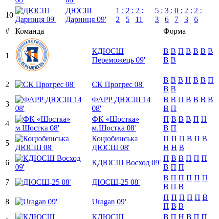
ДЮСШ
1 :
2 :
2 :
5 :
3 :
0 :
2 :
2 :
10
Дарниця 09'
2
5
11
3
6
7
3
6
#
Команда
Форма
КДЮСШ
В
В
П
В
В
В
В
1
Переможець 09'
В
В
В
В
В
Н
В
В
П
2
СК Прогрес 08'
В
В
ФАРР ДЮСШ 14
В
В
П
В
В
В
В
3
08'
В
П
ФК «Шостка»
П
В
В
В
П
Н
4
м.Шостка 08'
В
П
Коцюбинська
П
П
П
В
П
В
5
ДЮСШ 08'
Н
Н
В
П
В
В
П
П
П
6
КДЮСШ Восход 09'
В
П
П
В
П
П
П
П
П
7
ДЮСШ-25 08'
В
П
В
П
П
П
П
П
В
8
Uragan 09'
П
В
В
КДЮСШ
В
П
Н
В
П
П