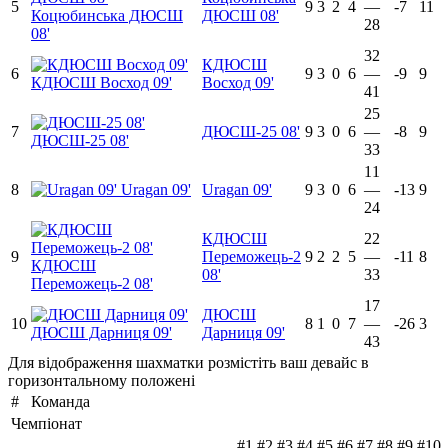
5
9
3
2
4
—
-7
11
Коцюбинська ДЮСШ
ДЮСШ 08'
28
08'
32
КДЮСШ
6
9
3
0
6
—
-9
9
КДЮСШ Восход 09'
Восход 09'
41
25
7
ДЮСШ-25 08'
9
3
0
6
—
-8
9
ДЮСШ-25 08'
33
11
8
Uragan 09'
Uragan 09'
9
3
0
6
—
-13
9
24
КДЮСШ
22
9
Переможець-2
9
2
2
5
—
-11
8
КДЮСШ
08'
33
Переможець-2 08'
17
ДЮСШ
10
8
1
0
7
—
-26
3
ДЮСШ Дарниця 09'
Дарниця 09'
43
Для відображення шахматки розмістіть ваш девайс в
горизонтальному положені
#
Команда
Чемпіонат
#1
#2
#3
#4
#5
#6
#7
#8
#9
#10