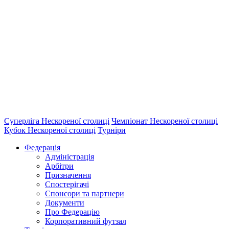
Суперліга Нескореної столиці
Чемпіонат Нескореної столиці
Кубок Нескореної столиці
Турніри
Федерація
Адміністрація
Арбітри
Призначення
Спостерігачі
Спонсори та партнери
Документи
Про Федерацію
Корпоративний футзал