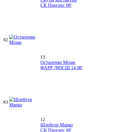
СК Прогрес 08'
#2
13
Остапенко Мілан
ФАРР ДЮСШ 14 08'
#3
12
Шлейгер Марко
СК Прогрес 08'