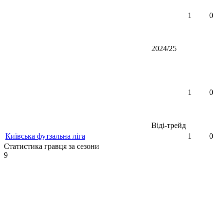
1
0
2024/25
1
0
Віді-трейд
Київська футзальна ліга
1
0
Статистика гравця за сезони
9