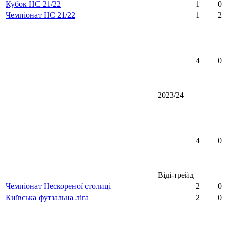
Кубок НС 21/22
1
0
Чемпіонат НС 21/22
1
2
4
0
2023/24
4
0
Віді-трейд
Чемпіонат Нескореної столиці
2
0
Київська футзальна ліга
2
0