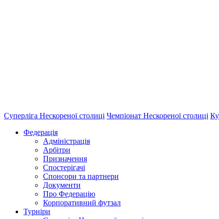
Суперліга Нескореної столиці
Чемпіонат Нескореної столиці
Ку
Федерація
Адміністрація
Арбітри
Призначення
Спостерігачі
Спонсори та партнери
Документи
Про Федерацію
Корпоративний футзал
Турніри