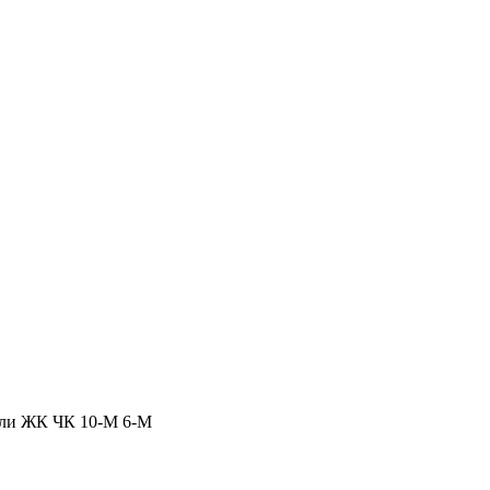
ли
ЖК
ЧК
10-М
6-М