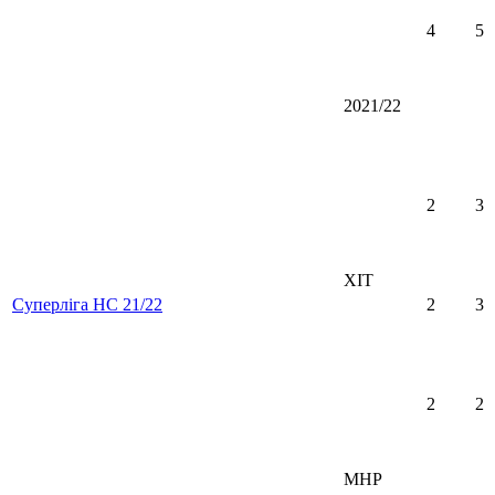
4
5
2021/22
2
3
ХІТ
Суперліга НС 21/22
2
3
2
2
MHP