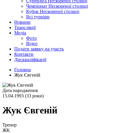
Суперліга Нескореної столиці
Чемпіонат Нескореної столиці
Кубок Нескореної столиці
Всі турніри
Новини
Трансляції
Медіа
Фото
Відео
Подати заявку на участь
Контакти
Дискваліфікації
Головна
Жук Євгеній
Дата народження
15.04.1993 (33 роки)
Жук Євгеній
Тренер
ЖК