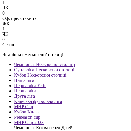
1
ЧК
0
Оф. представник
ЖК
1
ЧК
0
Сезон
Чемпіонат Нескореної столиці
Чемпіонат Нескореної столиці
Суперліга Нескореної столиці
Кубок Нескореної столиці
Вища ліга
Перша ліга Еліт
Перша ліга
Друга ліга
Київська футзальна ліга
MHP Cup
Кубок Києва
Preseason cup
MHP Cup 2023
Чемпіонат Києва серед Дітей