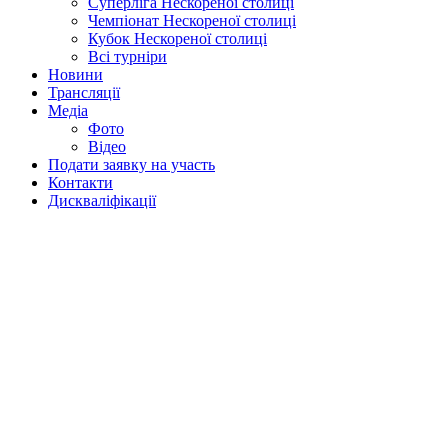
Суперліга Нескореної столиці
Чемпіонат Нескореної столиці
Кубок Нескореної столиці
Всі турніри
Новини
Трансляції
Медіа
Фото
Відео
Подати заявку на участь
Контакти
Дискваліфікації