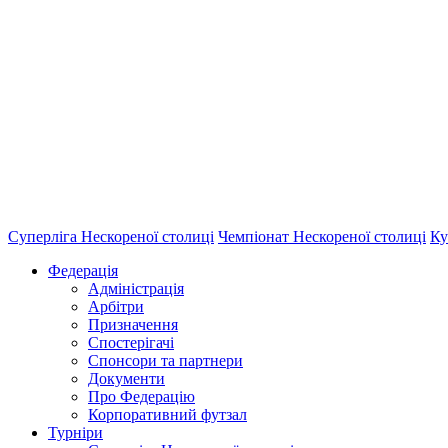
Суперліга Нескореної столиці
Чемпіонат Нескореної столиці
Ку
Федерація
Адміністрація
Арбітри
Призначення
Спостерігачі
Спонсори та партнери
Документи
Про Федерацію
Корпоративний футзал
Турніри