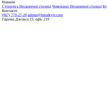
Новини
Суперліга Нескореної столиці
Чемпіонат Нескореної столиці
Ку
Контакти
(067) 770-27-20
admin@futsalkyiv.com
Гарета Джонса 15, офіс 219