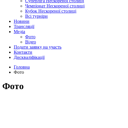
Суперліга Нескореної столиці
Чемпіонат Нескореної столиці
Кубок Нескореної столиці
Всі турніри
Новини
Трансляції
Медіа
Фото
Відео
Подати заявку на участь
Контакти
Дискваліфікації
Головна
Фото
Фото