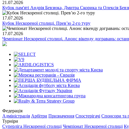
21.07.2026
Кубок пам'яті Андрія Бевзюка, Дмитра Скорика та Олексія Бевз
17.07.2026
Кубок Нескореної столиці. Превʼю 2-го туру
17.07.2026
Чемпіонат Нескореної столиці. Анонс вікенду догравань: останн
Федерація
Адміністрація
Арбітри
Призначення
Спостерігачі
Спонсори та 
Турніри
Суперліга Нескореної столиці
Чемпіонат Нескореної столиці
Ку