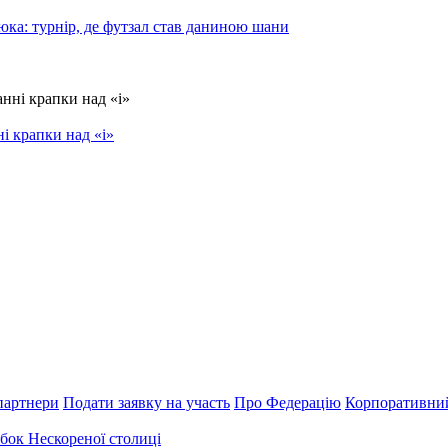
юка: турнір, де футзал став даниною шани
і крапки над «і»
партнери
Подати заявку на участь
Про Федерацію
Корпоративни
бок Нескореної столиці