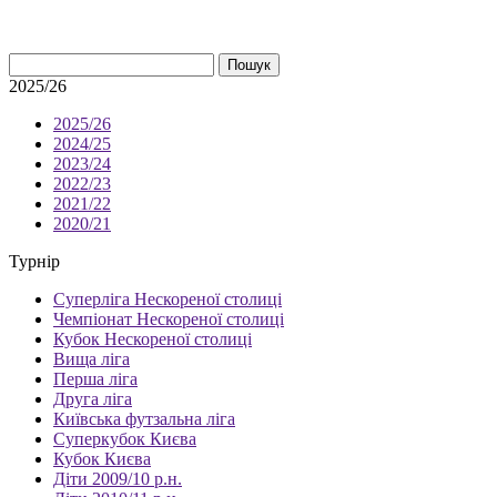
Пошук
2025/26
2025/26
2024/25
2023/24
2022/23
2021/22
2020/21
Турнір
Суперліга Нескореної столиці
Чемпіонат Нескореної столиці
Кубок Нескореної столиці
Вища ліга
Перша ліга
Друга ліга
Київська футзальна ліга
Суперкубок Києва
Кубок Києва
Діти 2009/10 р.н.