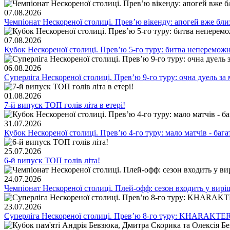
07.08.2026
Чемпіонат Нескореної столиці. Превʼю вікенду: апогей вже бли
07.08.2026
Кубок Нескореної столиці. Превʼю 5-го туру: битва непереможн
06.08.2026
Суперліга Нескореної столиці. Превʼю 9-го туру: очна дуель за 
01.08.2026
7-й випуск ТОП голів літа в етері!
31.07.2026
Кубок Нескореної столиці. Превʼю 4-го туру: мало матчів - бага
25.07.2026
6-й випуск ТОП голів літа!
24.07.2026
Чемпіонат Нескореної столиці. Плей-офф: сезон входить у вирі
23.07.2026
Суперліга Нескореної столиці. Превʼю 8-го туру: KHARAKTER