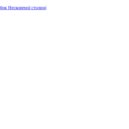
бок Нескореної столиці