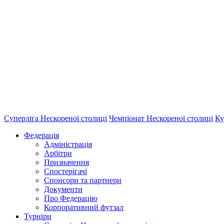
Суперліга Нескореної столиці
Чемпіонат Нескореної столиці
Ку
Федерація
Адміністрація
Арбітри
Призначення
Спостерігачі
Спонсори та партнери
Документи
Про Федерацію
Корпоративний футзал
Турніри