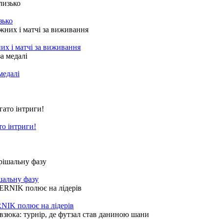
зько
их і матчі за виживання
медалі
то інтриги!
шальну фазу
NIK полює на лідерів