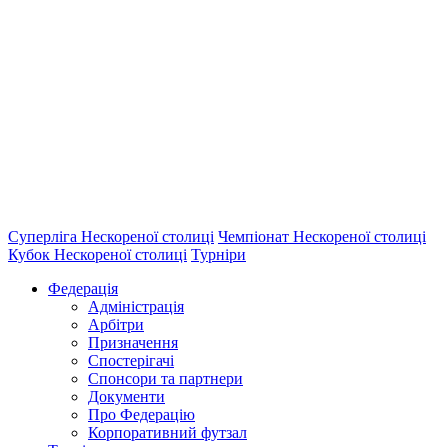
Суперліга Нескореної столиці
Чемпіонат Нескореної столиці
Кубок Нескореної столиці
Турніри
Федерація
Адміністрація
Арбітри
Призначення
Спостерігачі
Спонсори та партнери
Документи
Про Федерацію
Корпоративний футзал