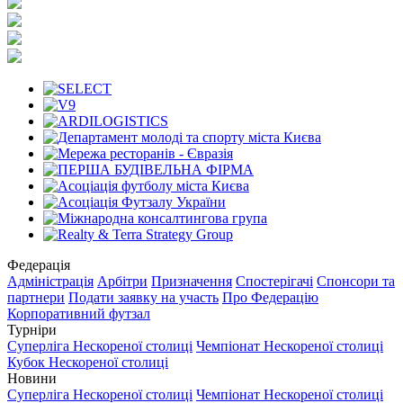
Федерація
Адміністрація
Арбітри
Призначення
Спостерігачі
Спонсори та
партнери
Подати заявку на участь
Про Федерацію
Корпоративний футзал
Турніри
Суперліга Нескореної столиці
Чемпіонат Нескореної столиці
Кубок Нескореної столиці
Новини
Суперліга Нескореної столиці
Чемпіонат Нескореної столиці