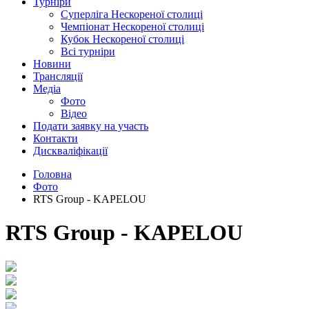
Турніри
Суперліга Нескореної столиці
Чемпіонат Нескореної столиці
Кубок Нескореної столиці
Всі турніри
Новини
Трансляції
Медіа
Фото
Відео
Подати заявку на участь
Контакти
Дискваліфікації
Головна
Фото
RTS Group - KAPELOU
RTS Group - KAPELOU