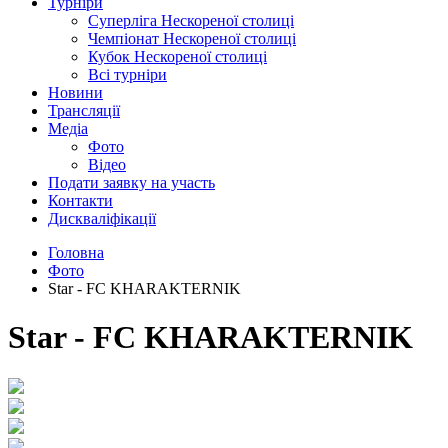
Турніри
Суперліга Нескореної столиці
Чемпіонат Нескореної столиці
Кубок Нескореної столиці
Всі турніри
Новини
Трансляції
Медіа
Фото
Відео
Подати заявку на участь
Контакти
Дискваліфікації
Головна
Фото
Star - FC KHARAKTERNIK
Star - FC KHARAKTERNIK