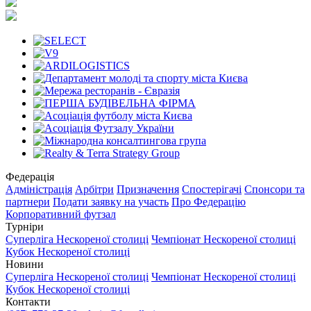
Федерація
Адміністрація
Арбітри
Призначення
Спостерігачі
Спонсори та
партнери
Подати заявку на участь
Про Федерацію
Корпоративний футзал
Турніри
Суперліга Нескореної столиці
Чемпіонат Нескореної столиці
Кубок Нескореної столиці
Новини
Суперліга Нескореної столиці
Чемпіонат Нескореної столиці
Кубок Нескореної столиці
Контакти