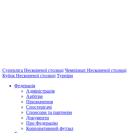
Суперліга Нескореної столиці
Чемпіонат Нескореної столиці
Кубок Нескореної столиці
Турніри
Федерація
Адміністрація
Арбітри
Призначення
Спостерігачі
Спонсори та партнери
Документи
Про Федерацію
Корпоративний футзал