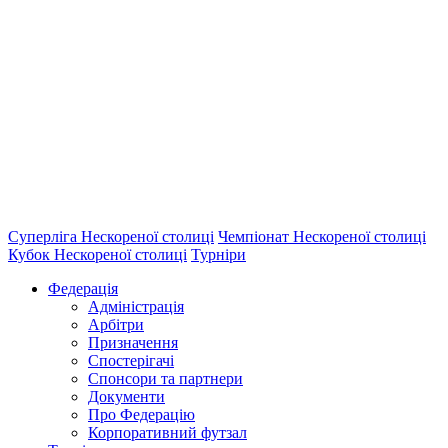
Суперліга Нескореної столиці
Чемпіонат Нескореної столиці
Кубок Нескореної столиці
Турніри
Федерація
Адміністрація
Арбітри
Призначення
Спостерігачі
Спонсори та партнери
Документи
Про Федерацію
Корпоративний футзал