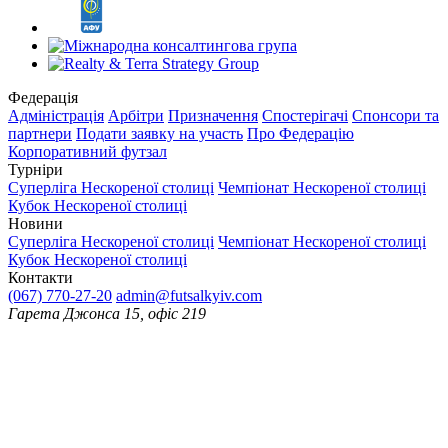
Федерація
Адміністрація
Арбітри
Призначення
Спостерігачі
Спонсори та
партнери
Подати заявку на участь
Про Федерацію
Корпоративний футзал
Турніри
Суперліга Нескореної столиці
Чемпіонат Нескореної столиці
Кубок Нескореної столиці
Новини
Суперліга Нескореної столиці
Чемпіонат Нескореної столиці
Кубок Нескореної столиці
Контакти
(067) 770-27-20
admin@futsalkyiv.com
Гарета Джонса 15, офіс 219