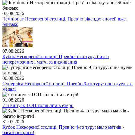
07.08.2026
Чемпіонат Нескореної столиці. Превʼю вікенду: апогей вже
близько
07.08.2026
Кубок Нескореної столиці. Превʼю 5-го туру: битва
непереможних і матчі за виживання
06.08.2026
Суперліга Нескореної столиці. Превʼю 9-го туру: очна дуель за
медалі
01.08.2026
7-й випуск ТОП голів літа в етері!
31.07.2026
Кубок Нескореної столиці. Превʼю 4-го туру: мало матчів -
багато інтриги!