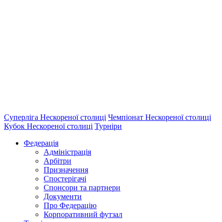
Суперліга Нескореної столиці
Чемпіонат Нескореної столиці
Кубок Нескореної столиці
Турніри
Федерація
Адміністрація
Арбітри
Призначення
Спостерігачі
Спонсори та партнери
Документи
Про Федерацію
Корпоративний футзал