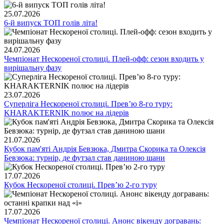
25.07.2026
6-й випуск ТОП голів літа!
24.07.2026
Чемпіонат Нескореної столиці. Плей-офф: сезон входить у
вирішальну фазу
23.07.2026
Суперліга Нескореної столиці. Превʼю 8-го туру:
KHARAKTERNIK полює на лідерів
21.07.2026
Кубок пам'яті Андрія Бевзюка, Дмитра Скорика та Олексія
Бевзюка: турнір, де футзал став даниною шани
17.07.2026
Кубок Нескореної столиці. Превʼю 2-го туру
17.07.2026
Чемпіонат Нескореної столиці. Анонс вікенду догравань: