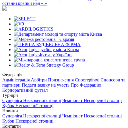
останні крапки над «і»
Федерація
Адміністрація
Арбітри
Призначення
Спостерігачі
Спонсори та
партнери
Подати заявку на участь
Про Федерацію
Корпоративний футзал
Турніри
Суперліга Нескореної столиці
Чемпіонат Нескореної столиці
Кубок Нескореної столиці
Новини
Суперліга Нескореної столиці
Чемпіонат Нескореної столиці
Кубок Нескореної столиці
Контакти