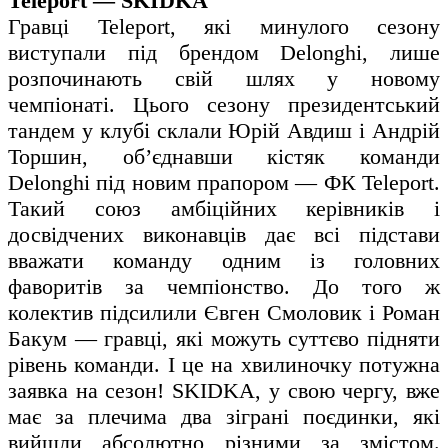
Teleport — SKIDKA
Гравці Teleport, які минулого сезону
виступали під брендом Delonghi, лише
розпочинають свій шлях у новому
чемпіонаті. Цього сезону президентський
тандем у клубі склали Юрій Авдиш і Андрій
Торшин, об’єднавши кістяк команди
Delonghi під новим прапором — ФК Teleport.
Такий союз амбіційних керівників і
досвідчених виконавців дає всі підстави
вважати команду одним із головних
фаворитів за чемпіонство. До того ж
колектив підсилили Євген Смоловик і Роман
Бакум — гравці, які можуть суттєво підняти
рівень команди. І це на хвилиночку потужна
заявка на сезон! SKIDKA, у свою чергу, вже
має за плечима два зіграні поєдинки, які
вийшли абсолютно різними за змістом.