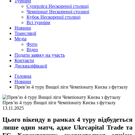
Турніри
Суперліга Нескореної столиці
Чемпіонат Нескореної столиці
Кубок Нескореної столиці
Всі турніри
Новини
Трансляції
Медіа
Фото
Відео
Подати заявку на участь
Контакти
Дискваліфікації
Головна
Новини
Прев’ю 4 туру Вищої ліги Чемпіонату Києва з футзалу
Прев’ю 4 туру Вищої ліги Чемпіонату Києва з футзалу
13.11.2025
Цього вікенду в рамках 4 туру відбудеться
лише один матч, адже Ukrcapital Trade та