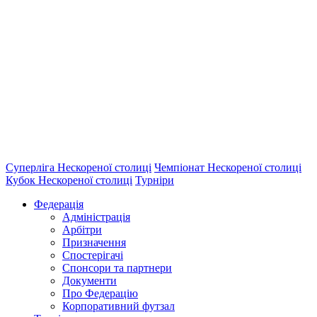
Суперліга Нескореної столиці
Чемпіонат Нескореної столиці
Кубок Нескореної столиці
Турніри
Федерація
Адміністрація
Арбітри
Призначення
Спостерігачі
Спонсори та партнери
Документи
Про Федерацію
Корпоративний футзал