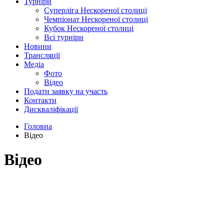
Турніри
Суперліга Нескореної столиці
Чемпіонат Нескореної столиці
Кубок Нескореної столиці
Всі турніри
Новини
Трансляції
Медіа
Фото
Відео
Подати заявку на участь
Контакти
Дискваліфікації
Головна
Відео
Відео