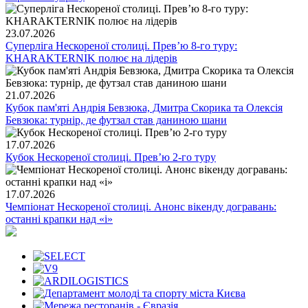
23.07.2026
Суперліга Нескореної столиці. Превʼю 8-го туру:
KHARAKTERNIK полює на лідерів
21.07.2026
Кубок пам'яті Андрія Бевзюка, Дмитра Скорика та Олексія
Бевзюка: турнір, де футзал став даниною шани
17.07.2026
Кубок Нескореної столиці. Превʼю 2-го туру
17.07.2026
Чемпіонат Нескореної столиці. Анонс вікенду догравань:
останні крапки над «і»