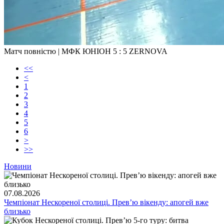
Матч повністю | МФК ЮНІОН 5 : 5 ZERNOVA
<<
<
1
2
3
4
5
6
>
>>
Новини
07.08.2026
Чемпіонат Нескореної столиці. Превʼю вікенду: апогей вже
близько