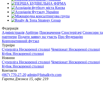
Федерація
Адміністрація
Арбітри
Призначення
Спостерігачі
Спонсори та
партнери
Подати заявку на участь
Про Федерацію
Корпоративний футзал
Турніри
Суперліга Нескореної столиці
Чемпіонат Нескореної столиці
Кубок Нескореної столиці
Новини
Суперліга Нескореної столиці
Чемпіонат Нескореної столиці
Кубок Нескореної столиці
Контакти
(067) 770-27-20
admin@futsalkyiv.com
Гарета Джонса 15, офіс 219