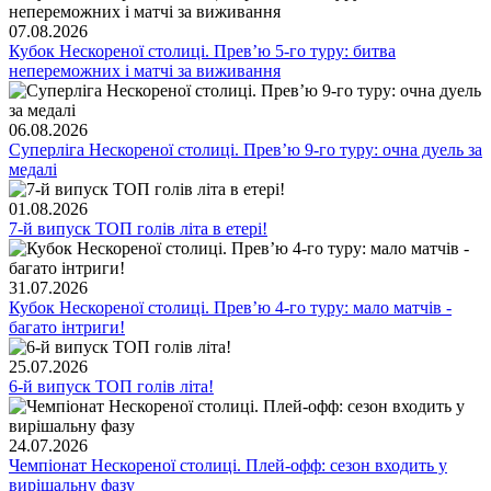
07.08.2026
Кубок Нескореної столиці. Превʼю 5-го туру: битва
непереможних і матчі за виживання
06.08.2026
Суперліга Нескореної столиці. Превʼю 9-го туру: очна дуель за
медалі
01.08.2026
7-й випуск ТОП голів літа в етері!
31.07.2026
Кубок Нескореної столиці. Превʼю 4-го туру: мало матчів -
багато інтриги!
25.07.2026
6-й випуск ТОП голів літа!
24.07.2026
Чемпіонат Нескореної столиці. Плей-офф: сезон входить у
вирішальну фазу