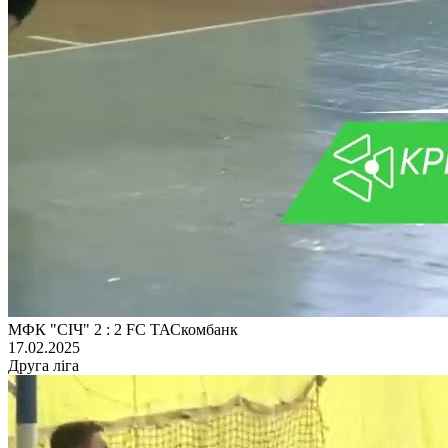
МФК "СІЧ" 2 : 2 FC ТАСкомбанк
17.02.2025
Друга ліга