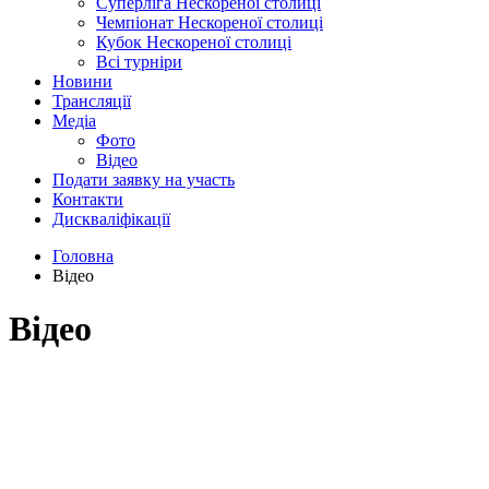
Суперліга Нескореної столиці
Чемпіонат Нескореної столиці
Кубок Нескореної столиці
Всі турніри
Новини
Трансляції
Медіа
Фото
Відео
Подати заявку на участь
Контакти
Дискваліфікації
Головна
Відео
Відео