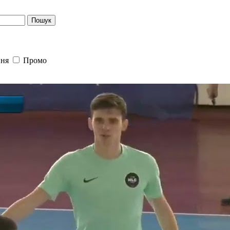
Пошук
ння
Промо