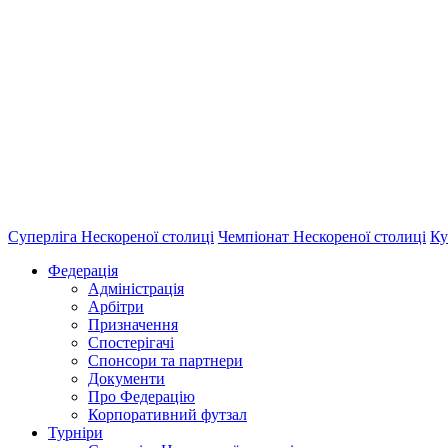
Суперліга Нескореної столиці
Чемпіонат Нескореної столиці
Ку
Федерація
Адміністрація
Арбітри
Призначення
Спостерігачі
Спонсори та партнери
Документи
Про Федерацію
Корпоративний футзал
Турніри